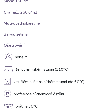
Šířka:
150 cm
Gramáž:
250 g/m2
Motív:
Jednobarevné
Barva:
zelená
Ošetrování:
H
nebělit
D
žehlit na nízkém stupni (110°C)
V
v sušičce sušit na nízkém stupni (do 60°C)
L
profesionální chemické čištění
g
prát na 30°C