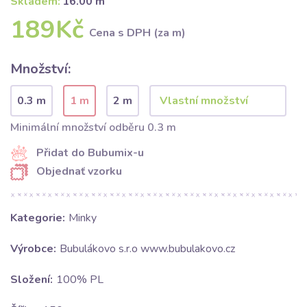
Skladem:
16.00 m
189Kč
Cena s DPH (za m)
Množství:
0.3 m
1 m
2 m
Minimální množství odběru 0.3 m
Přidat do Bubumix-u
Objednať vzorku
Kategorie:
Minky
Výrobce:
Bubulákovo s.r.o www.bubulakovo.cz
Složení:
100% PL