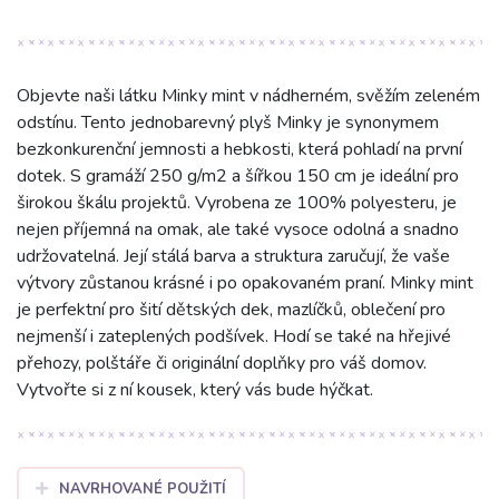
Objevte naši látku Minky mint v nádherném, svěžím zeleném
odstínu. Tento jednobarevný plyš Minky je synonymem
bezkonkurenční jemnosti a hebkosti, která pohladí na první
dotek. S gramáží 250 g/m2 a šířkou 150 cm je ideální pro
širokou škálu projektů. Vyrobena ze 100% polyesteru, je
nejen příjemná na omak, ale také vysoce odolná a snadno
udržovatelná. Její stálá barva a struktura zaručují, že vaše
výtvory zůstanou krásné i po opakovaném praní. Minky mint
je perfektní pro šití dětských dek, mazlíčků, oblečení pro
nejmenší i zateplených podšívek. Hodí se také na hřejivé
přehozy, polštáře či originální doplňky pro váš domov.
Vytvořte si z ní kousek, který vás bude hýčkat.
NAVRHOVANÉ POUŽITÍ