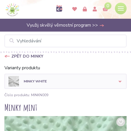
0
Využij skvělý věrnostní program >>
ZPĚT DO MINKY
Varianty produktu
MINKY WHITE
Číslo produktu: MINKN009
Minky mint