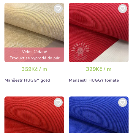
Velmi žádané
Produkt se vyprodá do pár
hodin
359Kč / m
329Kč / m
Manšestr HUGGY gold
Manšestr HUGGY tomate