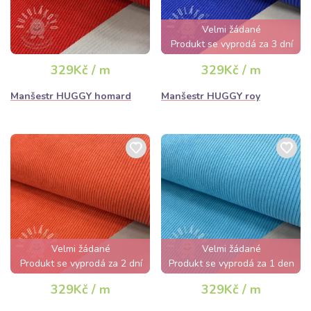
Velmi žádané
Produkt se vyprodá za 3 dní
329Kč / m
329Kč / m
Manšestr HUGGY homard
Manšestr HUGGY roy
Velmi žádané
Velmi žádané
Produkt se vyprodá za 2 dní
Produkt se vyprodá za 1 den
329Kč / m
329Kč / m