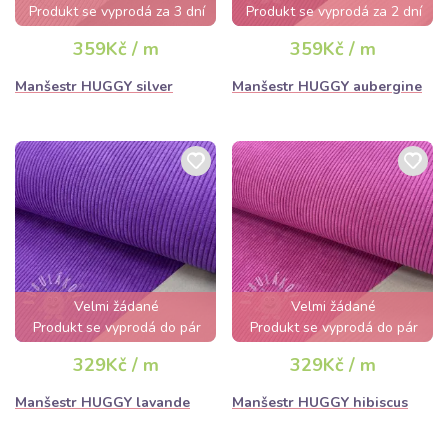
Produkt se vyprodá za 3 dní
Produkt se vyprodá za 2 dní
359Kč / m
359Kč / m
Manšestr HUGGY silver
Manšestr HUGGY aubergine
Velmi žádané
Velmi žádané
Produkt se vyprodá do pár
Produkt se vyprodá do pár
hodin
hodin
329Kč / m
329Kč / m
Manšestr HUGGY lavande
Manšestr HUGGY hibiscus