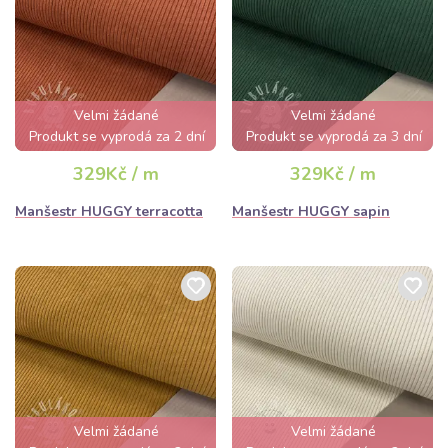
Velmi žádané
Velmi žádané
Produkt se vyprodá za 2 dní
Produkt se vyprodá za 3 dní
329Kč / m
329Kč / m
Manšestr HUGGY terracotta
Manšestr HUGGY sapin
Velmi žádané
Velmi žádané