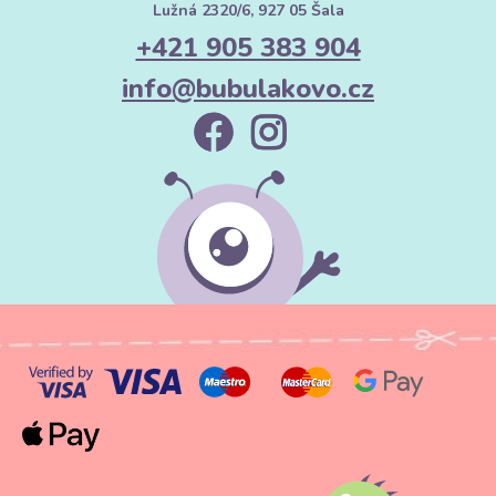
Lužná 2320/6, 927 05 Šala
+421 905 383 904
info@bubulakovo.cz