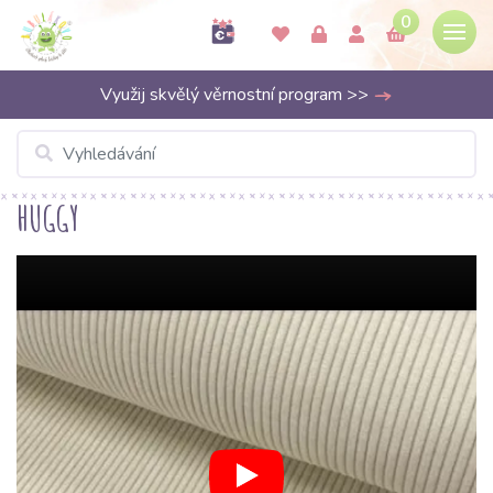
0
Využij skvělý věrnostní program >>
HUGGY