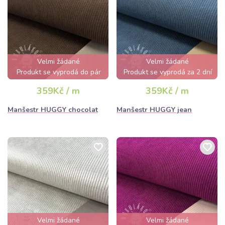
Velmi žádané
Velmi žádané
Produkt se vyprodá do pár
Produkt se vyprodá za 2 dní
hodin
359Kč / m
359Kč / m
Manšestr HUGGY chocolat
Manšestr HUGGY jean
Velmi žádané
Velmi žádané