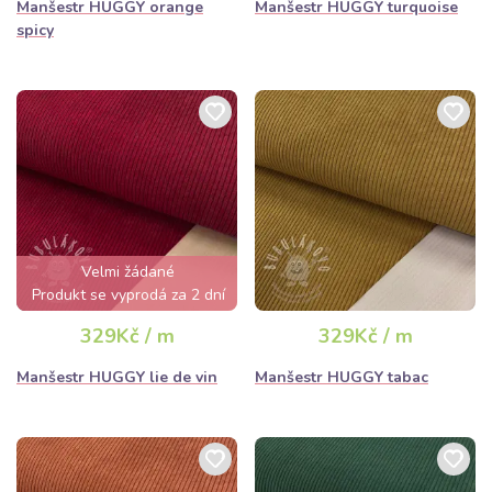
Manšestr HUGGY orange
Manšestr HUGGY turquoise
spicy
Velmi žádané
Produkt se vyprodá za 2 dní
329Kč / m
329Kč / m
Manšestr HUGGY lie de vin
Manšestr HUGGY tabac