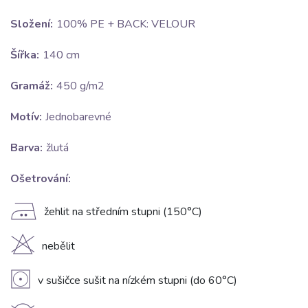
Složení:
100% PE + BACK: VELOUR
Šířka:
140 cm
Gramáž:
450 g/m2
Motív:
Jednobarevné
Barva:
žlutá
Ošetrování:
E
žehlit na středním stupni (150°C)
H
nebělit
V
v sušičce sušit na nízkém stupni (do 60°C)