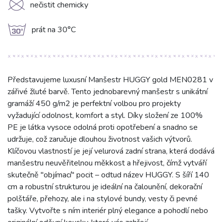
K
nečistit chemicky
g
prát na 30°C
Představujeme luxusní Manšestr HUGGY gold MEN0281 v
zářivé žluté barvě. Tento jednobarevný manšestr s unikátní
gramáží 450 g/m2 je perfektní volbou pro projekty
vyžadující odolnost, komfort a styl. Díky složení ze 100%
PE je látka vysoce odolná proti opotřebení a snadno se
udržuje, což zaručuje dlouhou životnost vašich výtvorů.
Klíčovou vlastností je její velurová zadní strana, která dodává
manšestru neuvěřitelnou měkkost a hřejivost, čímž vytváří
skutečně "objímací" pocit – odtud název HUGGY. S šíří 140
cm a robustní strukturou je ideální na čalounění, dekorační
polštáře, přehozy, ale i na stylové bundy, vesty či pevné
tašky. Vytvořte s ním interiér plný elegance a pohodlí nebo