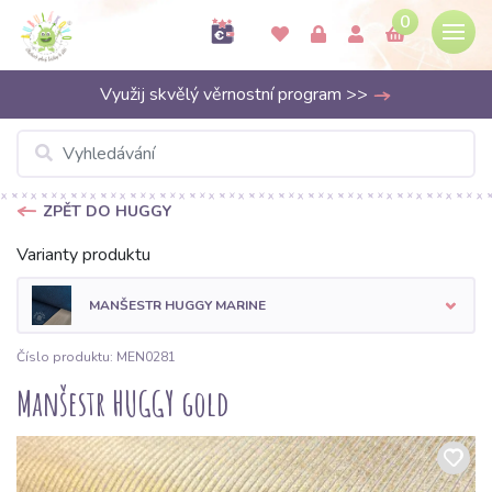
0
Využij skvělý věrnostní program >>
ZPĚT DO HUGGY
Varianty produktu
MANŠESTR HUGGY MARINE
Číslo produktu: MEN0281
Manšestr HUGGY gold