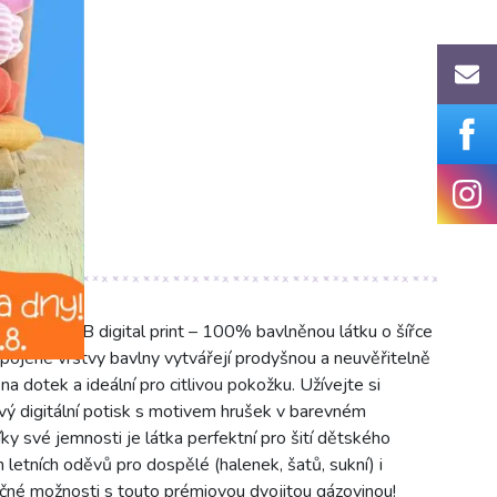
s design B digital print – 100% bavlněnou látku o šířce
pojené vrstvy bavlny vytvářejí prodyšnou a neuvěřitelně
a dotek a ideální pro citlivou pokožku. Užívejte si
avý digitální potisk s motivem hrušek v barevném
y své jemnosti je látka perfektní pro šití dětského
 letních oděvů pro dospělé (halenek, šatů, sukní) i
né možnosti s touto prémiovou dvojitou gázovinou!