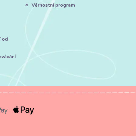
Věrnostní program
í od
ovávání