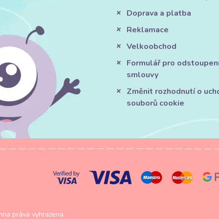
Doprava a platba
Reklamace
Velkoobchod
Formulář pro odstoupen
smlouvy
Změnit rozhodnutí o uch
souborů cookie
na práva vyhrazena