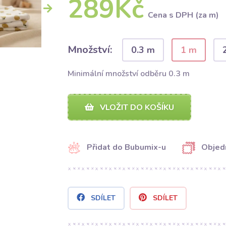
289Kč
Cena s DPH (za m)
Množství:
0.3 m
1 m
Minimální množství odběru 0.3 m
VLOŽIT DO KOŠÍKU
Přidat do Bubumix-u
Objed
SDÍLET
SDÍLET