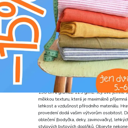
U
H
nebělit
D
žehlit na nízkém stupni (110°C)
L
profesionální chemické čištění
g
prát na 30°C
Představujeme dvojitou gázovinu/mušelín Pear
130 cm a gramáži 125 g/m2. Její dvě jemně s
měkkou texturu, která je maximálně příjemná n
lehkost a vzdušnost přírodního materiálu. Hr
provedení dodá vašim výtvorům osobitost. Dík
oblečení (bodyčka, deky, zavinovačky), lehkých
stylových bytových doplňků. Objevte nekoneč