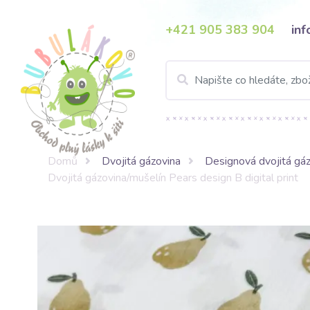
+421 905 383 904
in
Domů
Dvojitá gázovina
Designová dvojitá gáz
Dvojitá gázovina/mušelín Pears design B digital print