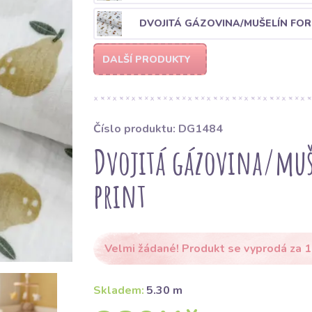
DVOJITÁ GÁZOVINA/MUŠELÍN FOR
DALŠÍ PRODUKTY
Číslo produktu: DG1484
Dvojitá gázovina/muše
print
Velmi žádané! Produkt se vyprodá za 1
Skladem:
5.30 m