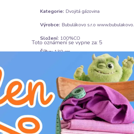
Kategorie:
Dvojitá gázovina
Výrobce:
Bubulákovo s.r.o www.bubulakovo.
Složení:
100%CO
Toto oznámení se vypne za:
4
Šířka:
130 cm
Gramáž:
125 g/m2
Motív:
Jídlo
Certifikace:
OEKO-TEX Standard 100 class I
Barva:
barevná
Ošetrování:
nesušit v sušičce