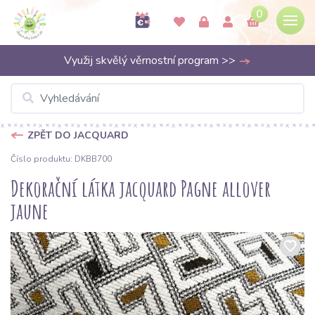
0
Využij skvělý věrnostní program >>
ZPĚT DO JACQUARD
Číslo produktu: DKBB700
Dekorační látka jacquard Pagne allover
jaune