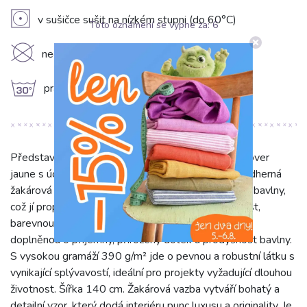
V
v sušičce sušit na nízkém stupni (do 60°C)
Toto oznámení se vypne za:
5
K
nečistit chemicky
g
prát na 30°C
Představujeme dekorační látku jacquard Pagne allover
jaune s úchvatným vzorem Stromy a květy. Tato nádherná
žakárová látka kombinuje 78 % polyesteru a 22 % bavlny,
což jí propůjčuje ideální vlastnosti: vysokou odolnost,
barevnou stálost a snadnou údržbu díky polyesteru,
doplněnou o příjemný, přirozený dotek a prodyšnost bavlny.
S vysokou gramáží 390 g/m² jde o pevnou a robustní látku s
vynikající splývavostí, ideální pro projekty vyžadující dlouhou
životnost. Šířka 140 cm. Žakárová vazba vytváří bohatý a
detailní vzor, který dodá interiéru punc luxusu a originality. Je