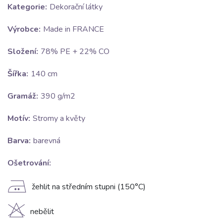
Kategorie:
Dekorační látky
Výrobce:
Made in FRANCE
Složení:
78% PE + 22% CO
Šířka:
140 cm
Gramáž:
390 g/m2
Motív:
Stromy a květy
Barva:
barevná
Ošetrování:
E
žehlit na středním stupni (150°C)
H
nebělit