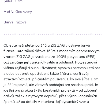
Šířka:
1 cm
Motív:
Geo vzory
Barva:
růžová
Objevte naši pletenou šňůru ZIG ZAG v oslnivé barvě
fuchsia. Tato zářivá růžová šňůra s moderním geometrickým
vzorem ZIG ZAG je vyrobena ze 100% polyesteru (PES),
což zaručuje její vynikající kvalitu a odolnost. Polyesterová
vlákna zajišťují dlouhou životnost, vysokou barevnou stálost
a odolnost proti opotřebení, takže šňůra si udrží svůj
atraktivní vzhled i při častém používání. Díky své šířce 1 cm
je šňůra pevná, ale zároveň poddajná pro snadnou práci. Je
ideální pro širokou škálu kreativních projektů – od zdobení
oděvů, tašek a bytových doplňků, přes výrobu originálních
šperků, až po detaily v interiéru. Její dynamický vzor a