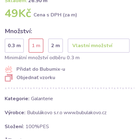
Skladem:
26.90 m
49Kč
Cena s DPH (za m)
Množství:
0.3 m
1 m
2 m
Minimální množství odběru 0.3 m
Přidat do Bubumix-u
Objednať vzorku
Kategorie:
Galanterie
Výrobce:
Bubulákovo s.r.o www.bubulakovo.cz
Složení:
100%PES