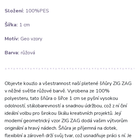
Složení:
100%PES
Šířka:
1 cm
Motív:
Geo vzory
Barva:
růžová
Objevte kouzlo a všestrannost naší pletené šňůry ZIG ZAG
v něžné světle růžové barvě. Vyrobena ze 100%
polyesteru, tato šňůra o šířce 1 cm se pyšní vysokou
odolností, stálobarevností a snadnou údržbou, což z ní činí
ideální volbu pro širokou škálu kreativních projektů. Její
moderní geometrický vzor ZIG ZAG dodá vašim výtvorům
originální a hravý nádech. Šňůra je příjemná na dotek,
flexibilní a zároveň drží svůj tvar, což usnadňuje práci s ní. Je