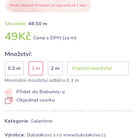
Velmi žádané! Produkt se vyprodá za 1 den
Skladem:
48.50 m
49Kč
Cena s DPH (za m)
Množství:
0.3 m
1 m
2 m
Minimální množství odběru 0.3 m
Přidat do Bubumix-u
Objednať vzorku
Kategorie:
Galanterie
Výrobce:
Bubulákovo s.r.o www.bubulakovo.cz