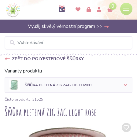
0
Využij skvělý věrnostní program >>
ZPĚT DO POLYESTEROVÉ ŠŇŮRKY
Varianty produktu
ŠŇŮRA PLETENÁ ZIG ZAG LIGHT MINT
Číslo produktu: 31525
Šňůra pletená ZIG ZAG light rose