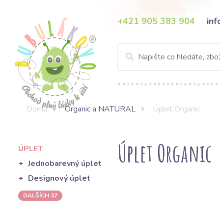
+421 905 383 904
in
Domů
Organic a NATURAL
Úplet Organic
Úplet Organic
ÚPLET
Jednobarevný úplet
Designový úplet
DALŠÍCH 37