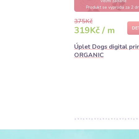
Velmi žádané
Produkt se vyprodá za 2 dn
375Kč
319Kč / m
DE
Úplet Dogs digital pri
ORGANIC