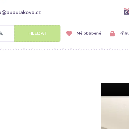
fo@bubulakovo.cz
HLEDAT
Mé oblíbené
Přihl