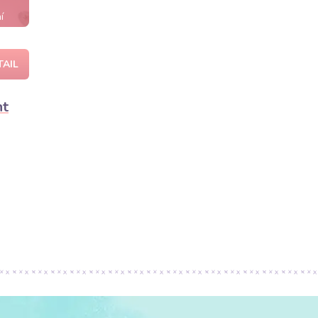
í
TAIL
nt