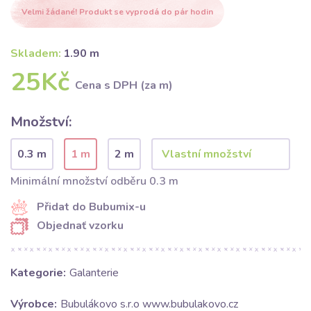
Velmi žádané! Produkt se vyprodá do pár hodin
Skladem:
1.90 m
25Kč
Cena s DPH (za m)
Množství:
0.3 m
1 m
2 m
Minimální množství odběru 0.3 m
Přidat do Bubumix-u
Objednať vzorku
Kategorie:
Galanterie
Výrobce:
Bubulákovo s.r.o www.bubulakovo.cz