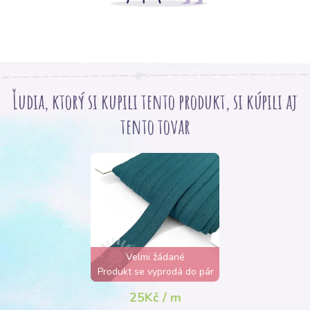
Ľudia, ktorý si kupili tento produkt, si kúpili aj
tento tovar
Velmi žádané
Produkt se vyprodá do pár
hodin
25Kč / m