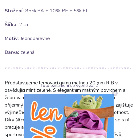
Složení:
85% PA + 10% PE + 5% EL
Šířka:
2 cm
Motív:
Jednobarevné
Barva:
zelená
Představujeme lemovací gumu matnou 20 mm RIB v
Toto oznámení se vypne za:
2
osvěžující mint zelené. S elegantním matným povrchem a
žebrovanou (RIB) strukturou nabízí moderní vzhled a
příjemný omak. Složení (85% PA, 10% PE, 5% EL) zajišťuje
výjimečnou pružnost, tvarovou stálost a dlouhou životnost.
Díky šířce 2 cm je guma mimořádně odolná, snadno se s ní
pracuje a drží tvar i po praní. Ideální je pro lemování
sportovního oblečení, spodního prádla, dětských oděvů,