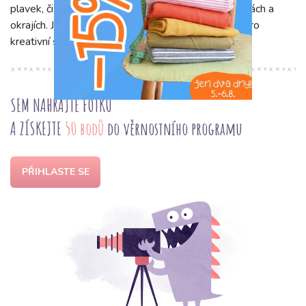
plavek, či pro ozdobné detaily na výstřizích, manžetách a
okrajích. Její všestrannost ji činí nepostradatelnou pro
kreativní šití.
SEM NAHRAJTE FOTKU
A ZÍSKEJTE
50 bodů
do věrnostního programu
PŘIHLASTE SE