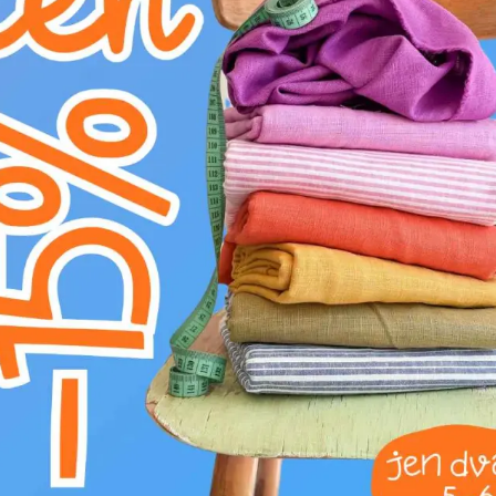
Kategorie:
Galanterie
Výrobce:
Bubulákovo s.r.o www.bubulakovo.
Složení:
100%VI
Šířka:
2 cm
Motív:
Jednobarevné
Barva:
zelená
Představujeme lemovací gumu ze 100% viskóz
jednobarevný pás o šířce 2 cm je ideální volbo
Viskóza je známá pro svou jemnost, prodyšnos
sofistikovaný vzhled, zatímco olivově zelená b
kombinovatelný s jinými odstíny. Díky vlastn