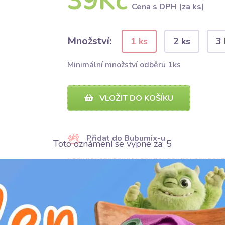
39Kč
Cena s DPH (za ks)
Množství:
1 ks
2 ks
3 
Minimální množství odběru 1ks
VLOŽIT DO KOŠÍKU
Přidat do Bubumix-u
Toto oznámení se vypne za:
4
SDÍLET
SDÍLET