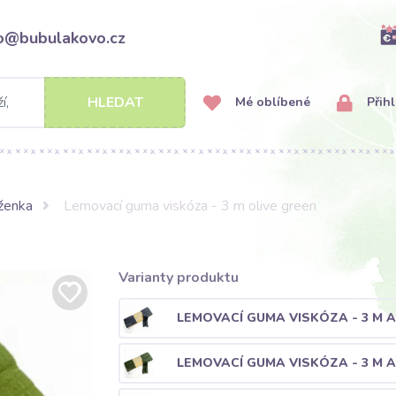
fo@bubulakovo.cz
HLEDAT
Mé oblíbené
Přihl
ženka
Lemovací guma viskóza - 3 m olive green
Varianty produktu
LEMOVACÍ GUMA VISKÓZA - 3 M 
LEMOVACÍ GUMA VISKÓZA - 3 M 