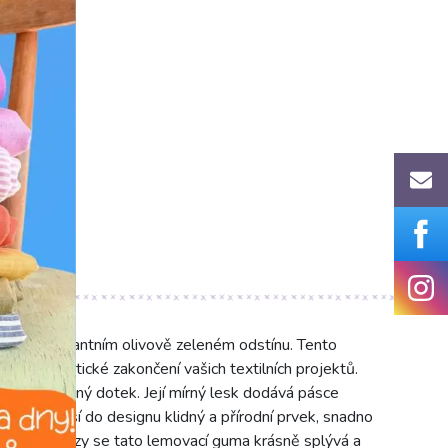
cz
y v elegantním olivově zeleném odstínu. Tento
u pro estetické zakončení vašich textilních projektů.
t a příjemný dotek. Její mírný lesk dodává pásce
arva přináší do designu klidný a přírodní prvek, snadno
ostem viskózy se tato lemovací guma krásně splývá a