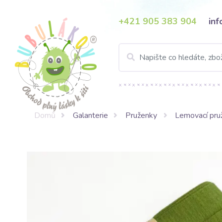
+421 905 383 904
in
Domů
Galanterie
Pruženky
Lemovací pru