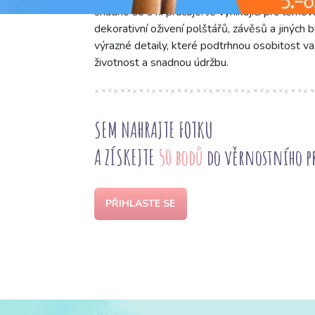
snadno se s ní pracuje. Je vynikající pro lemov
dekorativní oživení polštářů, závěsů a jiných 
výrazné detaily, které podtrhnou osobitost va
životnost a snadnou údržbu.
SEM NAHRAJTE FOTKU
A ZÍSKEJTE
50 bodů
do věrnostního 
PŘIHLASTE SE