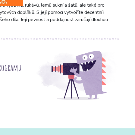
ání výstřihů, rukávů, lemů sukní a šatů, ale také pro
bytových doplňků. S její pomocí vytvoříte decentní i
šeho díla. Její pevnost a poddajnost zaručují dlouhou
programu