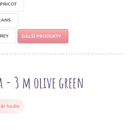
APRICOT
JEANS
GREY
DALŠÍ PRODUKTY
 - 3 m olive green
ár hodin