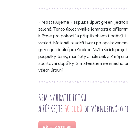
Představujeme Paspulka úplet green, jednob
zelené. Tento úplet vyniká jemností a příjemn
klíčové pro pohodlí a přizpůsobivost oděvů. Hl
vzhled. Materiál si udrží tvar i po opakovaném
green je ideální pro širokou škálu šicích proje
paspulky, lemy, manžety a nákrčníky. Z něj sna
sportovní doplňky. S materiálem se snadno prac
všech úrovní.
SEM NAHRAJTE FOTKU
A ZÍSKEJTE
50 bodů
do věrnostního 
PŘIHLASTE SE