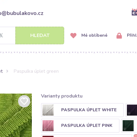
fo@bubulakovo.cz
HLEDAT
Mé oblíbené
Přihl
et
Paspulka úplet green
Varianty produktu
PASPULKA ÚPLET WHITE
PASPULKA ÚPLET PINK