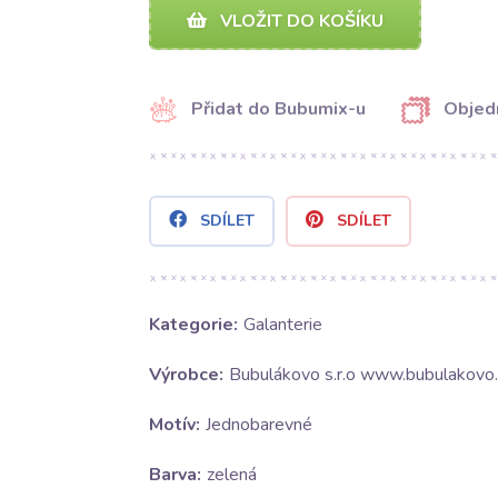
VLOŽIT DO KOŠÍKU
Přidat do Bubumix-u
Objed
SDÍLET
SDÍLET
Kategorie:
Galanterie
Výrobce:
Bubulákovo s.r.o www.bubulakovo.
Motív:
Jednobarevné
Barva:
zelená