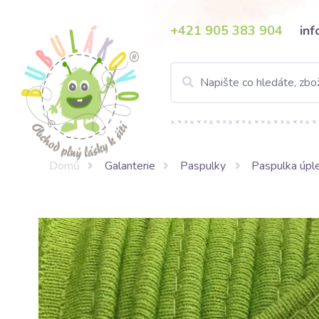
+421 905 383 904
in
Domů
Galanterie
Paspulky
Paspulka úpl