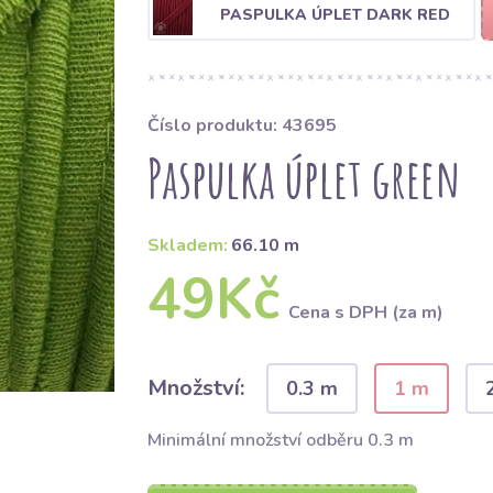
PASPULKA ÚPLET DARK RED
Číslo produktu: 43695
Paspulka úplet green
Skladem:
66.10 m
49Kč
Cena s DPH (za m)
Množství:
0.3 m
1 m
Minimální množství odběru 0.3 m