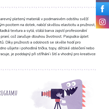
arevný pletený materiál v podmanivém odstínu svěží
ým pocitem na dotek, nabízí skvělou elasticitu a pružnost,
adká textura a sytá, stálá barva zajistí profesionální
 praní, což zaručuje dlouhou životnost. Paspulka úplet
ktů. Díky pružnosti a odolnosti se skvěle hodí pro
dno ušijete i pohodlná trička, topy, dětské oblečení nebo
uje, je poddajný při stříhání i šití a vhodný pro kreativce
programu