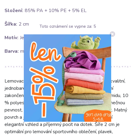
Složení:
85% PA + 10% PE + 5% EL
Šířka:
2 cm
Toto oznámení se vypne za:
5
Motív:
Jednobarevné
Barva:
modrá
Lemovací guma matná 20 mm RIB aqua je vysoce kvalitní,
jednobarevná modrá textilie ideální pro profesionální
zakončení oděvů. Díky svému složení z 85 % polyamidu, 10
% polyesteru a 5 % elastanu nabízí tato guma výjimečnou
pevnost, odolnost a především dokonalou pružnost. Matný
povrch a jemná žebrovaná struktura (RIB) jí dodávají
elegantní vzhled a příjemný pocit na dotek. Šíře 2 cm je
optimální pro lemování sportovního oblečení, plavek,