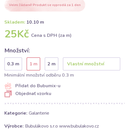
Velmi žádané! Produkt se vyprodá za 1 den
Skladem:
10.10 m
25Kč
Cena s DPH (za m)
Množství:
0.3 m
1 m
2 m
Minimální množství odběru 0.3 m
Přidat do Bubumix-u
Objednať vzorku
Kategorie:
Galanterie
Výrobce:
Bubulákovo s.r.o www.bubulakovo.cz