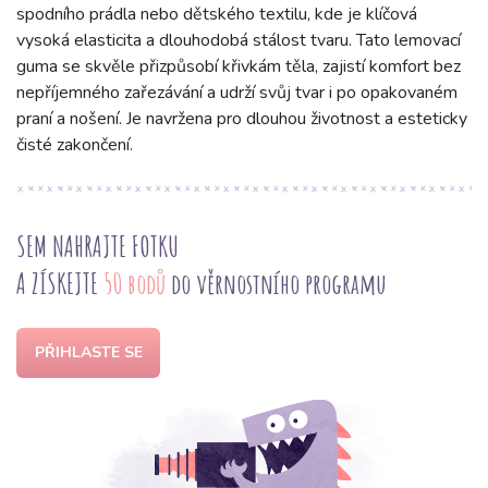
spodního prádla nebo dětského textilu, kde je klíčová
vysoká elasticita a dlouhodobá stálost tvaru. Tato lemovací
guma se skvěle přizpůsobí křivkám těla, zajistí komfort bez
nepříjemného zařezávání a udrží svůj tvar i po opakovaném
praní a nošení. Je navržena pro dlouhou životnost a esteticky
čisté zakončení.
SEM NAHRAJTE FOTKU
A ZÍSKEJTE
50 bodů
do věrnostního programu
PŘIHLASTE SE