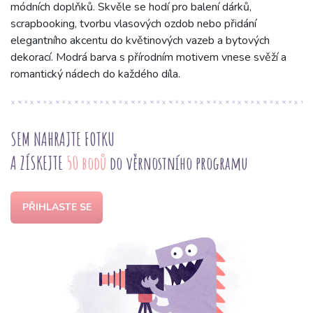
módních doplňků. Skvěle se hodí pro balení dárků,
scrapbooking, tvorbu vlasových ozdob nebo přidání
elegantního akcentu do květinových vazeb a bytových
dekorací. Modrá barva s přírodním motivem vnese svěží a
romantický nádech do každého díla.
SEM NAHRAJTE FOTKU
A ZÍSKEJTE
50 bodů
do věrnostního programu
PŘIHLASTE SE