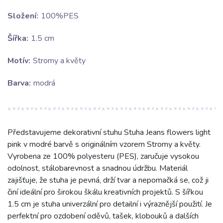
Složení:
100%PES
Šířka:
1.5 cm
Motív:
Stromy a květy
Barva:
modrá
Představujeme dekorativní stuhu Stuha Jeans flowers light
pink v modré barvě s originálním vzorem Stromy a květy.
Vyrobena ze 100% polyesteru (PES), zaručuje vysokou
odolnost, stálobarevnost a snadnou údržbu. Materiál
zajišťuje, že stuha je pevná, drží tvar a nepomačká se, což ji
činí ideální pro širokou škálu kreativních projektů. S šířkou
1.5 cm je stuha univerzální pro detailní i výraznější použití. Je
perfektní pro ozdobení oděvů, tašek, klobouků a dalších