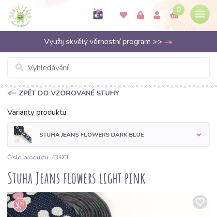
0
Využij skvělý věrnostní program >>
ZPĚT DO VZOROVANÉ STUHY
Varianty produktu
STUHA JEANS FLOWERS DARK BLUE
Číslo produktu: 43473
Stuha Jeans flowers light pink