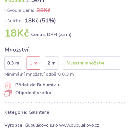
Skladem:
24.90 m
35Kč
Původní Cena:
18Kč (51%)
Ušetříte:
18Kč
Cena s DPH (za m)
Množství:
0.3 m
1 m
2 m
Minimální množství odběru 0.3 m
Přidat do Bubumix-u
Objednať vzorku
Kategorie:
Galanterie
Výrobce:
Bubulákovo s.r.o www.bubulakovo.cz