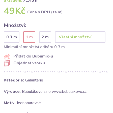
Skladem:
71.40 m
49Kč
Cena s DPH (za m)
Množství:
0.3 m
1 m
2 m
Minimální množství odběru 0.3 m
Přidat do Bubumix-u
Objednať vzorku
Kategorie:
Galanterie
Výrobce:
Bubulákovo s.r.o www.bubulakovo.cz
Motív:
Jednobarevné