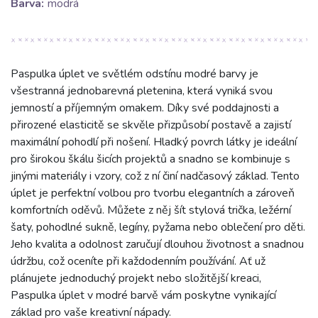
Barva:
modrá
Paspulka úplet ve světlém odstínu modré barvy je
všestranná jednobarevná pletenina, která vyniká svou
jemností a příjemným omakem. Díky své poddajnosti a
přirozené elasticitě se skvěle přizpůsobí postavě a zajistí
maximální pohodlí při nošení. Hladký povrch látky je ideální
pro širokou škálu šicích projektů a snadno se kombinuje s
jinými materiály i vzory, což z ní činí nadčasový základ. Tento
úplet je perfektní volbou pro tvorbu elegantních a zároveň
komfortních oděvů. Můžete z něj šít stylová trička, ležérní
šaty, pohodlné sukně, legíny, pyžama nebo oblečení pro děti.
Jeho kvalita a odolnost zaručují dlouhou životnost a snadnou
údržbu, což oceníte při každodenním používání. Ať už
plánujete jednoduchý projekt nebo složitější kreaci,
Paspulka úplet v modré barvě vám poskytne vynikající
základ pro vaše kreativní nápady.