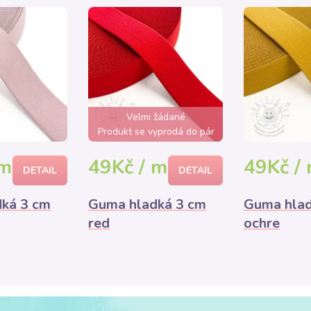
Velmi žádané
Produkt se vyprodá do pár
hodin
 m
49Kč / m
49Kč /
DETAIL
DETAIL
ká 3 cm
Guma hladká 3 cm
Guma hlad
red
ochre