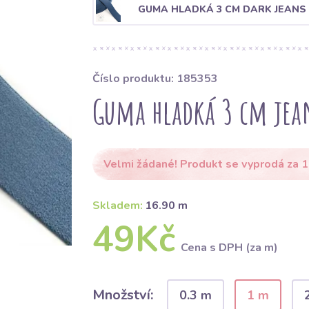
GUMA HLADKÁ 3 CM DARK JEANS
Číslo produktu: 185353
Guma hladká 3 cm jea
Velmi žádané! Produkt se vyprodá za 1
Skladem:
16.90 m
49Kč
Cena s DPH (za m)
Množství:
0.3 m
1 m