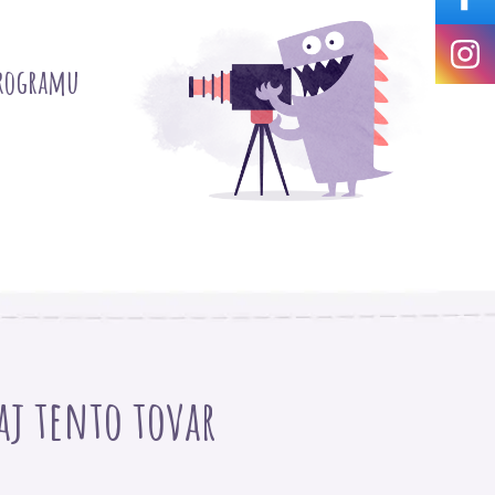
programu
 aj tento tovar