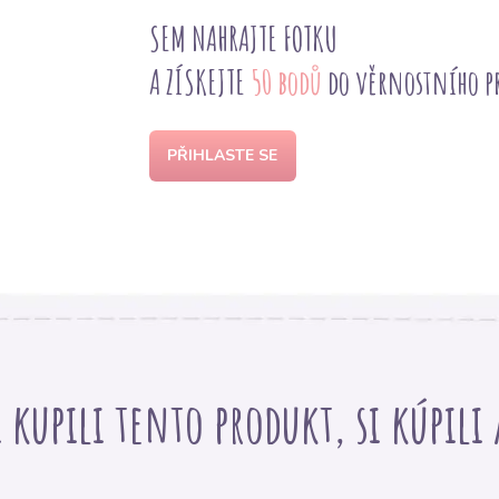
SEM NAHRAJTE FOTKU
A ZÍSKEJTE
50 bodů
do věrnostního 
PŘIHLASTE SE
i kupili tento produkt, si kúpili