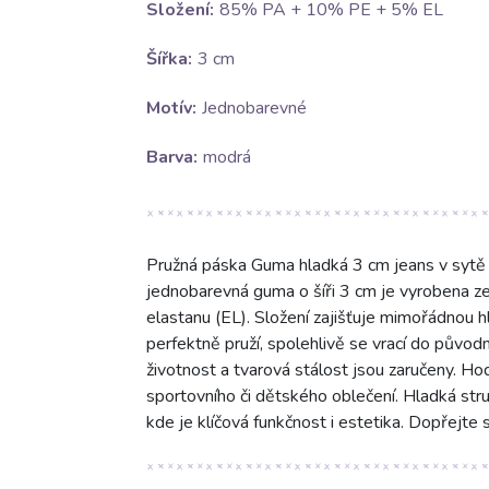
Složení:
85% PA + 10% PE + 5% EL
Šířka:
3 cm
Motív:
Jednobarevné
Barva:
modrá
Pružná páska Guma hladká 3 cm jeans v sytě mo
jednobarevná guma o šíři 3 cm je vyrobena 
elastanu (EL). Složení zajišťuje mimořádnou 
perfektně pruží, spolehlivě se vrací do původn
životnost a tvarová stálost jsou zaručeny. Hod
sportovního či dětského oblečení. Hladká struk
kde je klíčová funkčnost i estetika. Dopřejte