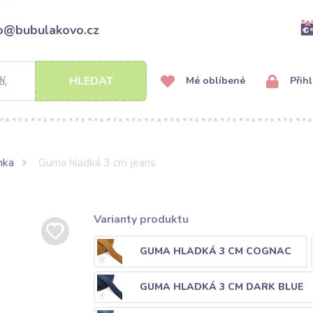
fo@bubulakovo.cz
HLEDAT
Mé oblíbené
Přihl
nka
Guma hladká 3 cm jeans
Varianty produktu
GUMA HLADKÁ 3 CM COGNAC
GUMA HLADKÁ 3 CM DARK BLUE