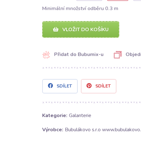
Minimální množství odběru 0.3 m
VLOŽIT DO KOŠÍKU
Přidat do Bubumix-u
Objed
SDÍLET
SDÍLET
Kategorie:
Galanterie
Výrobce:
Bubulákovo s.r.o www.bubulakovo.