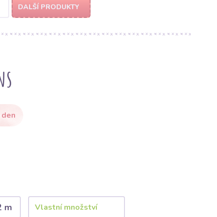
DALŠÍ PRODUKTY
ns
 den
2 m