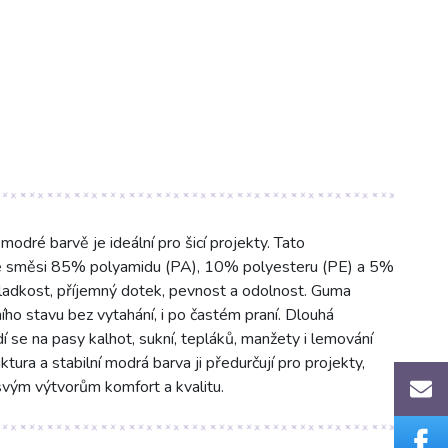
dré barvě je ideální pro šicí projekty. Tato
ze směsi 85% polyamidu (PA), 10% polyesteru (PE) a 5%
hladkost, příjemný dotek, pevnost a odolnost. Guma
ího stavu bez vytahání, i po častém praní. Dlouhá
í se na pasy kalhot, sukní, tepláků, manžety i lemování
tura a stabilní modrá barva ji předurčují pro projekty,
 svým výtvorům komfort a kvalitu.