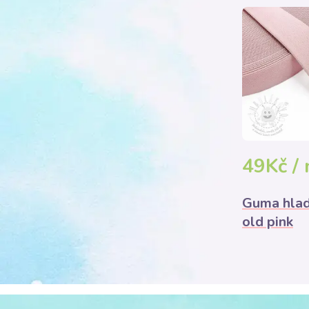
49Kč /
Guma hlad
old pink