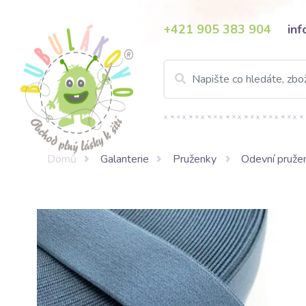
+421 905 383 904
in
Domů
Galanterie
Pruženky
Odevní pruže