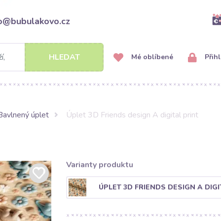
fo@bubulakovo.cz
HLEDAT
Mé oblíbené
Přihl
Bavlnený úplet
Úplet 3D Friends design A digital print
Varianty produktu
ÚPLET 3D FRIENDS DESIGN A DIGI