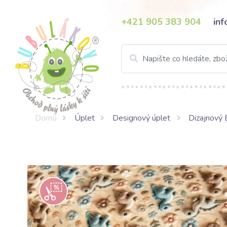
+421 905 383 904
in
Domů
Úplet
Designový úplet
Dizajnový 