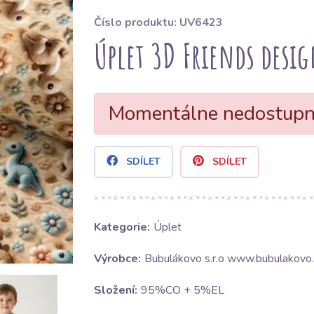
Číslo produktu: UV6423
Úplet 3D Friends desig
Momentálne nedostup
SDÍLET
SDÍLET
Kategorie:
Úplet
Výrobce:
Bubulákovo s.r.o www.bubulakovo.
Složení:
95%CO + 5%EL