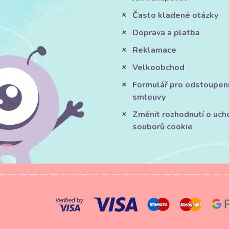
Často kladené otázky
Doprava a platba
Reklamace
Velkoobchod
Formulář pro odstoupen
smlouvy
Změnit rozhodnutí o uch
souborů cookie