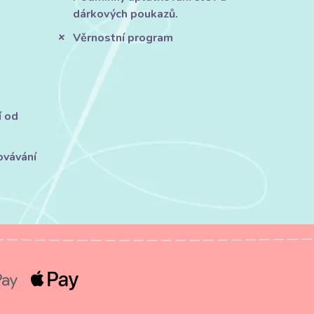
dárkových poukazů.
Věrnostní program
í od
ovávání