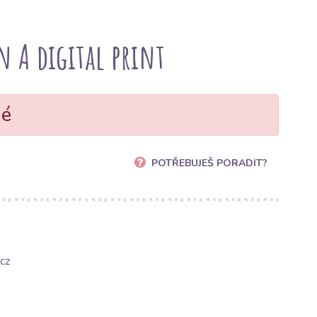
n A digital print
né
POTŘEBUJEŠ PORADIT?
cz