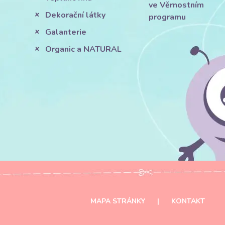
ve Věrnostním
Dekorační látky
programu
Galanterie
Organic a NATURAL
MAPA STRÁNKY
|
KONTAKT