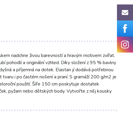
iskem nadchne živou barevností a hravým motivem zvířat.
ubí pohodlí a originální vzhled. Díky složení z 95 % bavlny
dyšná a příjemná na dotek. Elastan jí dodává potřebnou
ost tvaru i po častém nošení a praní. S gramáží 200 g/m2 je
celoroční použití. Šíře 150 cm poskytuje dostatek
 šatiček, pyžam nebo dětských body. Vytvořte z něj kousky