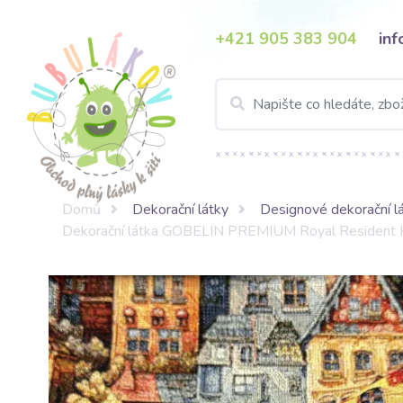
+421 905 383 904
in
Domů
Dekorační látky
Designové dekorační l
Dekorační látka GOBELIN PREMIUM Royal Resident