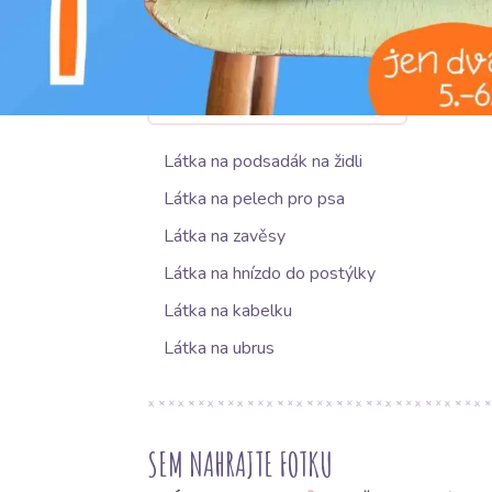
každému prostoru sofistikovaný a originální v
NAVRHOVANÉ POUŽITÍ
Látka na podsadák na židli
Látka na pelech pro psa
Látka na zavěsy
Látka na hnízdo do postýlky
Látka na kabelku
Látka na ubrus
SEM NAHRAJTE FOTKU