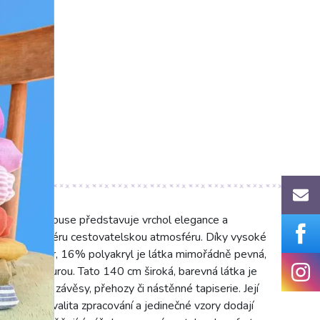
0°C)
sident House představuje vrchol elegance a
ese do interiéru cestovatelskou atmosféru. Díky vysoké
 polyester, 16% polyakryl je látka mimořádně pevná,
novou texturou. Tato 140 cm široká, barevná látka je
ře, luxusní závěsy, přehozy či nástěnné tapiserie. Její
t barev. Kvalita zpracování a jedinečné vzory dodají