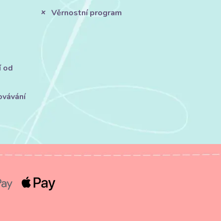
Věrnostní program
í od
ovávání