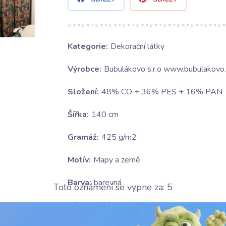
Kategorie:
Dekorační látky
Výrobce:
Bubulákovo s.r.o www.bubulakovo.
Složení:
48% CO + 36% PES + 16% PAN
Šířka:
140 cm
Gramáž:
425 g/m2
Motív:
Mapy a země
Barva:
barevná
Toto oznámení se vypne za:
4
Ošetrování: