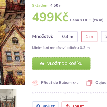
Skladem:
4.50 m
499Kč
Cena s DPH (za m)
Množství:
0.3 m
1 m
Minimální množství odběru 0.3 m
VLOŽIT DO KOŠÍKU
Přidat do Bubumix-u
Objed
SDÍLET
SDÍLET