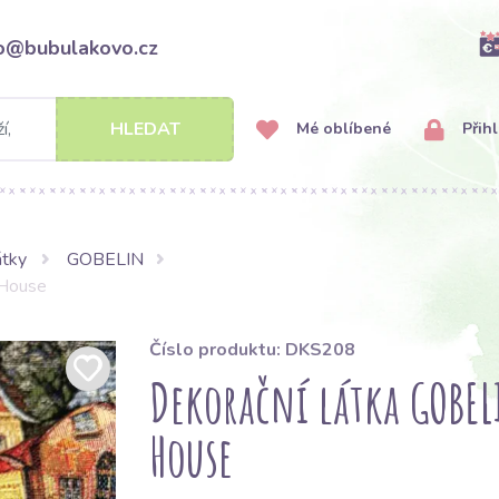
fo@bubulakovo.cz
HLEDAT
Mé oblíbené
Přihl
átky
GOBELIN
 House
Číslo produktu: DKS208
Dekorační látka GOBEL
House