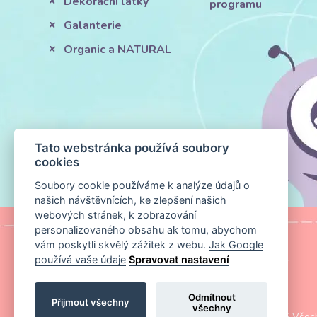
Dekorační látky
programu
Galanterie
Organic a NATURAL
Tato webstránka používá soubory
cookies
Soubory cookie používáme k analýze údajů o
našich návštěvnících, ke zlepšení našich
webových stránek, k zobrazování
personalizovaného obsahu ak tomu, abychom
vám poskytli skvělý zážitek z webu.
Jak Google
používá vaše údaje
Spravovat nastavení
MAPA STRÁNKY
|
KONTAKT
Odmítnout
Přijmout všechny
všechny
Copyright ©
Magic Media s.r.o.
2026 Všech