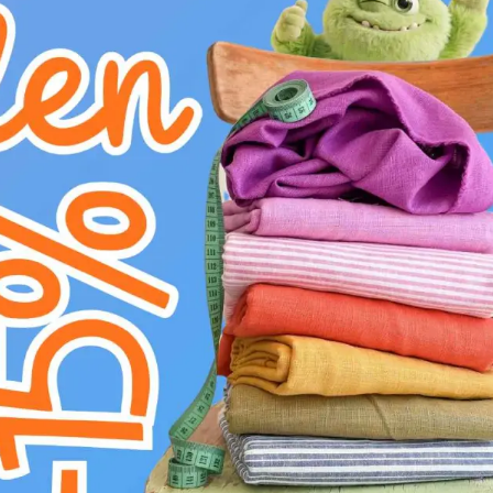
E
žehlit na středním stupni (150°C)
H
nebělit
V
v sušičce sušit na nízkém stupni (do 6
K
nečistit chemicky
g
prát na 30°C
Dekorační látka GOBELIN PREMIUM Royal Re
trvanlivosti. Fascinující vzor Mapy a země vn
gramáži 425 g/m2 a složení 48% bavlna, 36%
odolná a příjemná na dotek, s bohatou gobelí
ideální pro čalounění nábytku, dekorační polštá
robustnost zaručuje dlouhou životnost a stálos