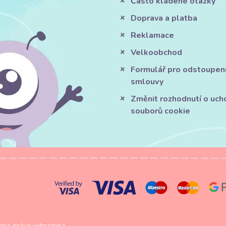
Často kladené otázky
Doprava a platba
Reklamace
Velkoobchod
Formulář pro odstoupen
smlouvy
Změnit rozhodnutí o uch
souborů cookie
na práva vyhrazena