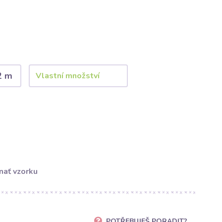
2 m
nať vzorku
POTŘEBUJEŠ PORADIT?