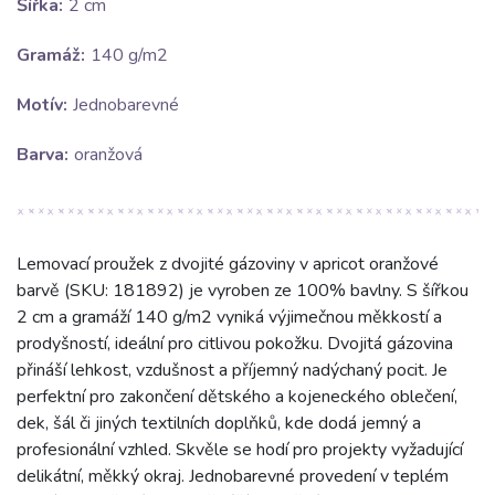
Šířka:
2 cm
Gramáž:
140 g/m2
Motív:
Jednobarevné
Barva:
oranžová
Lemovací proužek z dvojité gázoviny v apricot oranžové
barvě (SKU: 181892) je vyroben ze 100% bavlny. S šířkou
2 cm a gramáží 140 g/m2 vyniká výjimečnou měkkostí a
prodyšností, ideální pro citlivou pokožku. Dvojitá gázovina
přináší lehkost, vzdušnost a příjemný nadýchaný pocit. Je
perfektní pro zakončení dětského a kojeneckého oblečení,
dek, šál či jiných textilních doplňků, kde dodá jemný a
profesionální vzhled. Skvěle se hodí pro projekty vyžadující
delikátní, měkký okraj. Jednobarevné provedení v teplém