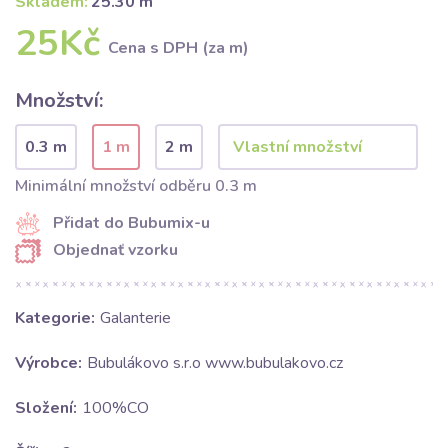
Skladem:
25.30 m
25Kč
Cena s DPH (za m)
Množství:
0.3 m
1 m
2 m
Minimální množství odběru 0.3 m
Přidat do Bubumix-u
Objednať vzorku
Kategorie:
Galanterie
Výrobce:
Bubulákovo s.r.o www.bubulakovo.cz
Složení:
100%CO