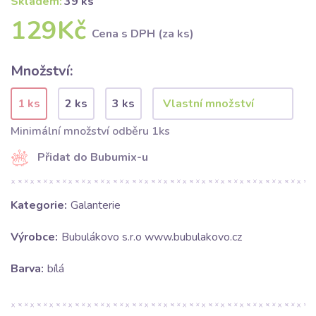
Skladem:
39 ks
129Kč
Cena s DPH (za ks)
Množství:
1 ks
2 ks
3 ks
Minimální množství odběru 1ks
Přidat do Bubumix-u
Kategorie:
Galanterie
Výrobce:
Bubulákovo s.r.o www.bubulakovo.cz
Barva:
bílá