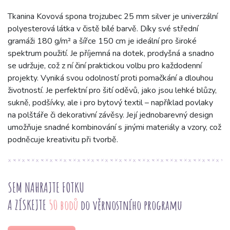
Tkanina Kovová spona trojzubec 25 mm silver je univerzální
polyesterová látka v čistě bílé barvě. Díky své střední
gramáži 180 g/m² a šířce 150 cm je ideální pro široké
spektrum použití. Je příjemná na dotek, prodyšná a snadno
se udržuje, což z ní činí praktickou volbu pro každodenní
projekty. Vyniká svou odolností proti pomačkání a dlouhou
životností. Je perfektní pro šití oděvů, jako jsou lehké blůzy,
sukně, podšívky, ale i pro bytový textil – například povlaky
na polštáře či dekorativní závěsy. Její jednobarevný design
umožňuje snadné kombinování s jinými materiály a vzory, což
podněcuje kreativitu při tvorbě.
SEM NAHRAJTE FOTKU
A ZÍSKEJTE
50 bodů
do věrnostního programu