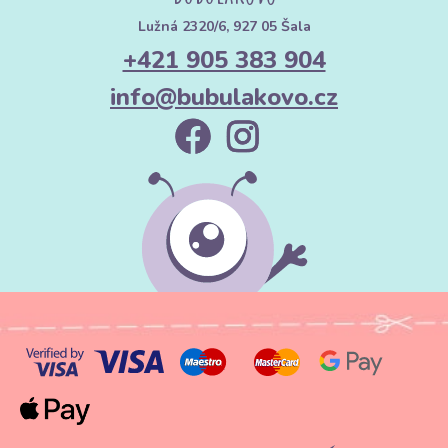
Lužná 2320/6, 927 05 Šala
+421 905 383 904
info@bubulakovo.cz