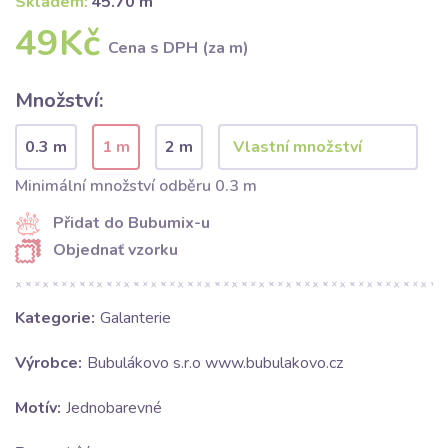
Skladem:
45.70 m
49Kč
Cena s DPH (za m)
Množství:
0.3 m
1 m
2 m
Minimální množství odběru 0.3 m
Přidat do Bubumix-u
Objednať vzorku
Kategorie:
Galanterie
Výrobce:
Bubulákovo s.r.o www.bubulakovo.cz
Motív:
Jednobarevné