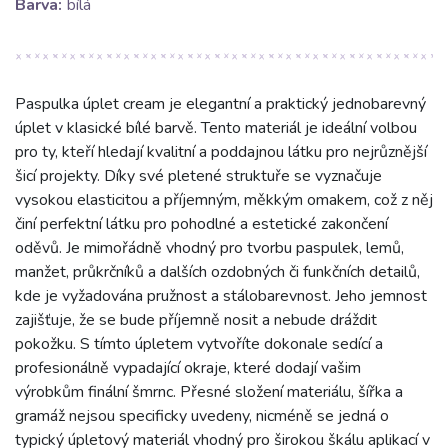
Barva:
bílá
Paspulka úplet cream je elegantní a praktický jednobarevný
úplet v klasické bílé barvě. Tento materiál je ideální volbou
pro ty, kteří hledají kvalitní a poddajnou látku pro nejrůznější
šicí projekty. Díky své pletené struktuře se vyznačuje
vysokou elasticitou a příjemným, měkkým omakem, což z něj
činí perfektní látku pro pohodlné a estetické zakončení
oděvů. Je mimořádně vhodný pro tvorbu paspulek, lemů,
manžet, průkrčníků a dalších ozdobných či funkčních detailů,
kde je vyžadována pružnost a stálobarevnost. Jeho jemnost
zajišťuje, že se bude příjemně nosit a nebude dráždit
pokožku. S tímto úpletem vytvoříte dokonale sedící a
profesionálně vypadající okraje, které dodají vašim
výrobkům finální šmrnc. Přesné složení materiálu, šířka a
gramáž nejsou specificky uvedeny, nicméně se jedná o
typický úpletový materiál vhodný pro širokou škálu aplikací v