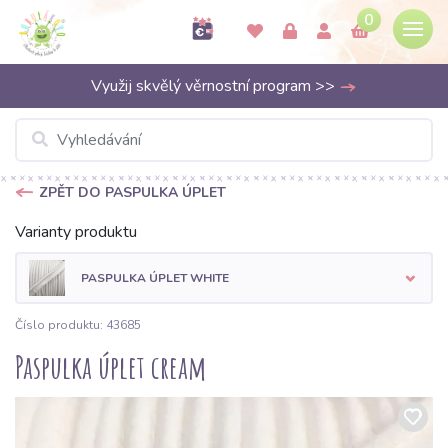
0
Využij skvělý věrnostní program >>
ZPĚT DO PASPULKA ÚPLET
Varianty produktu
PASPULKA ÚPLET WHITE
Číslo produktu: 43685
Paspulka úplet cream