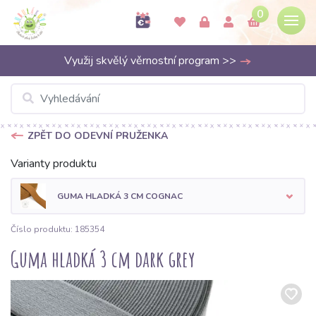
0
Využij skvělý věrnostní program >>
ZPĚT DO ODEVNÍ PRUŽENKA
Varianty produktu
GUMA HLADKÁ 3 CM COGNAC
Číslo produktu: 185354
Guma hladká 3 cm dark grey