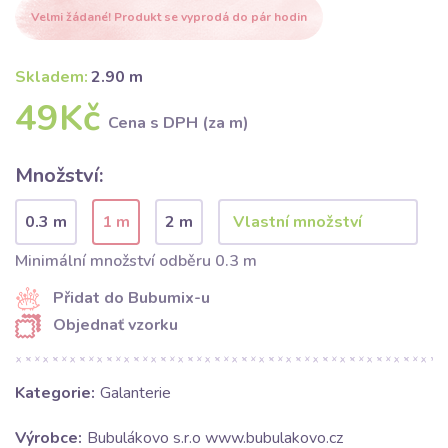
Velmi žádané! Produkt se vyprodá do pár hodin
Skladem:
2.90 m
49Kč
Cena s DPH (za m)
Množství:
0.3 m
1 m
2 m
Minimální množství odběru 0.3 m
Přidat do Bubumix-u
Objednať vzorku
Kategorie:
Galanterie
Výrobce:
Bubulákovo s.r.o www.bubulakovo.cz