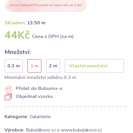
Velmi žádané! Produkt se vyprodá za 2 dní
Skladem:
13.50 m
44Kč
Cena s DPH (za m)
Množství:
0.3 m
1 m
2 m
Minimální množství odběru 0.3 m
Přidat do Bubumix-u
Objednať vzorku
Kategorie:
Galanterie
Výrobce:
Bubulákovo s.r.o www.bubulakovo.cz