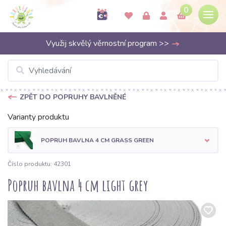
0
Využij skvělý věrnostní program >>
ZPĚT DO POPRUHY BAVLNĚNÉ
Varianty produktu
POPRUH BAVLNA 4 CM GRASS GREEN
Číslo produktu: 42301
Popruh bavlna 4 cm light grey