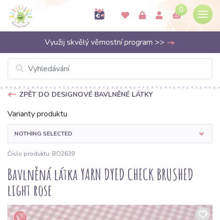
0
Využij skvělý věrnostní program >>
ZPĚT DO DESIGNOVÉ BAVLNĚNÉ LÁTKY
Varianty produktu
NOTHING SELECTED
Číslo produktu: BO2639
Bavlněná látka YARN DYED CHECK BRUSHED
light rose