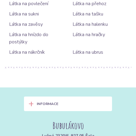
Látka na povlečení
Látka na přehoz
Látka na sukni
Látka na tašku
Látka na zavěsy
Látka na halenku
Látka na hnízdo do
Látka na hračky
postýlky
Látka na nákrčník
Látka na ubrus
+
INFORMACE
Bubulákovo
Lužná 2320/6, 927 05 Šala