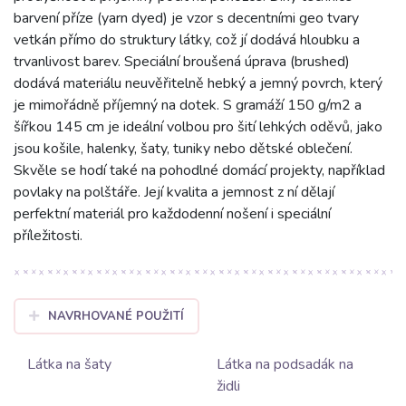
barvení příze (yarn dyed) je vzor s decentními geo tvary
vetkán přímo do struktury látky, což jí dodává hloubku a
trvanlivost barev. Speciální broušená úprava (brushed)
dodává materiálu neuvěřitelně hebký a jemný povrch, který
je mimořádně příjemný na dotek. S gramáží 150 g/m2 a
šířkou 145 cm je ideální volbou pro šití lehkých oděvů, jako
jsou košile, halenky, šaty, tuniky nebo dětské oblečení.
Skvěle se hodí také na pohodlné domácí projekty, například
povlaky na polštáře. Její kvalita a jemnost z ní dělají
perfektní materiál pro každodenní nošení i speciální
příležitosti.
NAVRHOVANÉ POUŽITÍ
Látka na šaty
Látka na podsadák na
židli