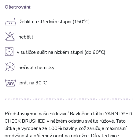
Ošetrování:
E
žehlit na středním stupni (150°C)
H
nebělit
V
v sušičce sušit na nízkém stupni (do 60°C)
K
nečistit chemicky
g
prát na 30°C
Představujeme naši exkluzivní Bavlněnou látku YARN DYED
CHECK BRUSHED v něžném odstínu světle růžové. Tato
látka je vyrobena ze 100% bavlny, což zaručuje maximální
prodyšnost a příjemný pocit na pokožce. Díky technice