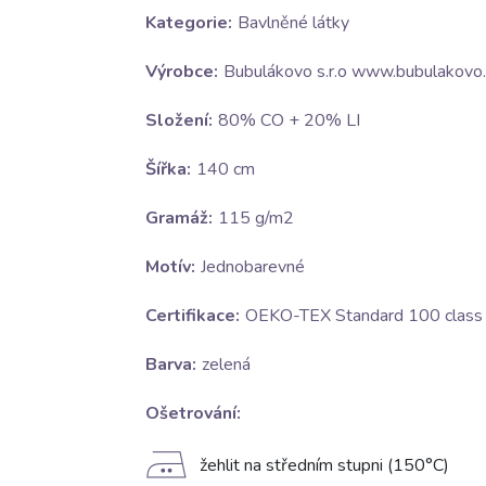
Kategorie:
Bavlněné látky
Výrobce:
Bubulákovo s.r.o www.bubulakovo.
Složení:
80% CO + 20% LI
Šířka:
140 cm
Gramáž:
115 g/m2
Motív:
Jednobarevné
Certifikace:
OEKO-TEX Standard 100 class I
Barva:
zelená
Ošetrování:
E
žehlit na středním stupni (150°C)