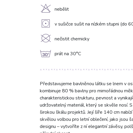
H
nebělit
V
v sušičce sušit na nízkém stupni (do 6
K
nečistit chemicky
g
prát na 30°C
Představujeme bavlněnou látku se lnem v osvě
kombinuje 80 % bavlny pro mimořádnou měkk
charakteristickou strukturu, pevnost a vynika
udržovatelný materiál, který se skvěle nosí. 
širokou škálu projektů. Její šíře 140 cm nabíz
skvělou volbou pro letní oblečení, jako jsou ša
designu – vytvoříte z ní elegantní závěsy, po