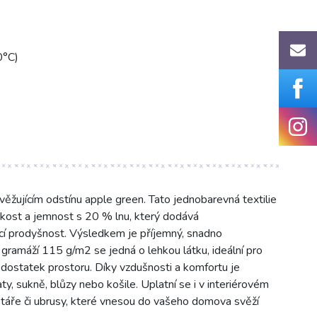
0°C)
žujícím odstínu apple green. Tato jednobarevná textilie
ost a jemnost s 20 % lnu, který dodává
jící prodyšnost. Výsledkem je příjemný, snadno
S gramáží 115 g/m2 se jedná o lehkou látku, ideální pro
í dostatek prostoru. Díky vzdušnosti a komfortu je
ty, sukně, blůzy nebo košile. Uplatní se i v interiérovém
lštáře či ubrusy, které vnesou do vašeho domova svěží