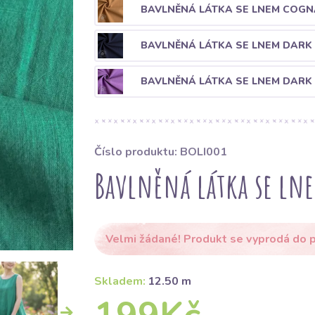
BAVLNĚNÁ LÁTKA SE LNEM COG
BAVLNĚNÁ LÁTKA SE LNEM DARK
BAVLNĚNÁ LÁTKA SE LNEM DARK 
Číslo produktu: BOLI001
Bavlněná látka se lne
Velmi žádané! Produkt se vyprodá do p
Skladem:
12.50 m