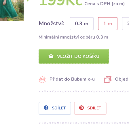
199Kč
Cena s DPH (za m)
Množství:
0.3 m
1 m
Minimální množství odběru 0.3 m
VLOŽIT DO KOŠÍKU
Přidat do Bubumix-u
Objed
SDÍLET
SDÍLET