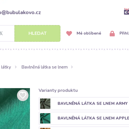
fo@bubulakovo.cz
HLEDAT
Mé oblíbené
Přihl
 látky
Bavlněná látka se lnem
Varianty produktu
BAVLNĚNÁ LÁTKA SE LNEM ARMY
BAVLNĚNÁ LÁTKA SE LNEM APPL