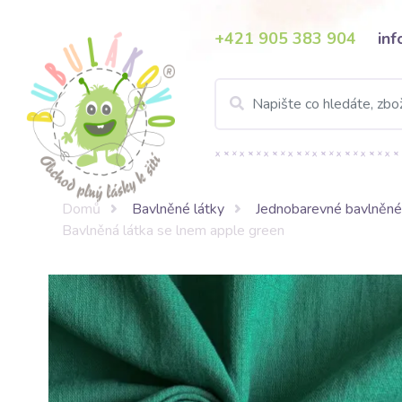
+421 905 383 904
in
Domů
Bavlněné látky
Jednobarevné bavlněné
Bavlněná látka se lnem apple green