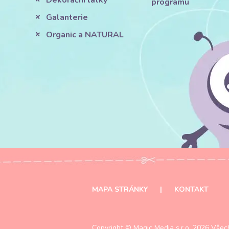
Dekorační látky
programu
Galanterie
Organic a NATURAL
MAPA STRÁNKY
|
KONTAKT
Copyright ©
Magic Media s.r.o.
2026 Všech