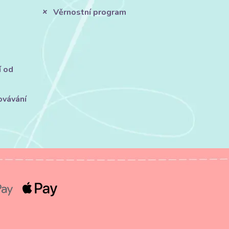
Věrnostní program
í od
ovávání