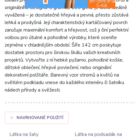
originálního designu. S gramáží 165 g/m2 je látka ideálně
vyvážená – je dostatečně hřejivá a pevná, přesto zůstává
lehká a prodyšná. Její charakteristický kartáčovaný povrch
zaručuje maximální komfort a hřejivost, což ji činí perfektní
volbou pro útulné a pohodlné výrobky, které oceníte
zejména v chladnějším období. Šíře 142 cm poskytuje
dostatek prostoru pro širokou škálu vašich kreativních
projektů. Vytvořte z ní hebké pyžamo, pohodlné košile,
dětské oblečení, hřejivé povlečení, nebo originální
dekorativní polštáře. Barevný vzor stromů a květů na
světlém podkladu vnese do každého interiéru či šatníku
nádech přírody a svěžesti.
NAVRHOVANÉ POUŽITÍ
Látka na šaty
Látka na podsadák na