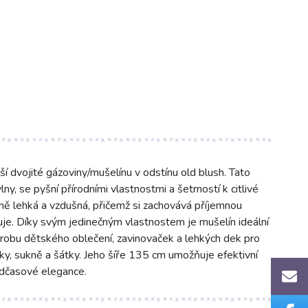
 dvojité gázoviny/mušelínu v odstínu old blush. Tato
, se pyšní přírodními vlastnostmi a šetrností k citlivé
ně lehká a vzdušná, přičemž si zachovává příjemnou
je. Díky svým jedinečným vlastnostem je mušelín ideální
výrobu dětského oblečení, zavinovaček a lehkých dek pro
nky, sukně a šátky. Jeho šíře 135 cm umožňuje efektivní
adčasové elegance.