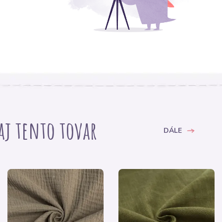
 aj tento tovar
DÁLE