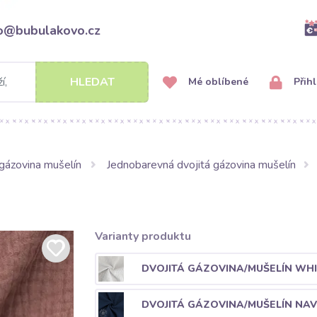
fo@bubulakovo.cz
HLEDAT
Mé oblíbené
Přihl
gázovina mušelín
Jednobarevná dvojitá gázovina mušelín
Varianty produktu
DVOJITÁ GÁZOVINA/MUŠELÍN WHI
DVOJITÁ GÁZOVINA/MUŠELÍN NAV