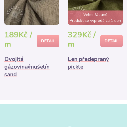
Velmi žádané
Produkt se vyprodá za 1 den
189Kč /
329Kč /
DETAIL
DETAIL
m
m
Dvojitá
Len předepraný
gázovina/mušelín
pickle
sand