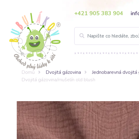
+421 905 383 904
in
Domů
Dvojitá gázovina
Jednobarevná dvojitá 
Dvojitá gázovina/mušelín old blush