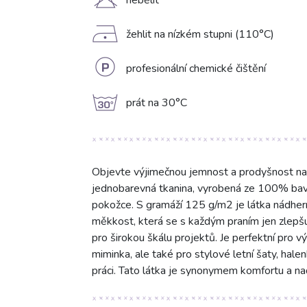
H
nebělit
D
žehlit na nízkém stupni (110°C)
L
profesionální chemické čištění
g
prát na 30°C
Objevte výjimečnou jemnost a prodyšnost naší
jednobarevná tkanina, vyrobená ze 100% bavlny
pokožce. S gramáží 125 g/m2 je látka nádher
měkkost, která se s každým praním jen zlepšu
pro širokou škálu projektů. Je perfektní pro 
miminka, ale také pro stylové letní šaty, hale
práci. Tato látka je synonymem komfortu a n