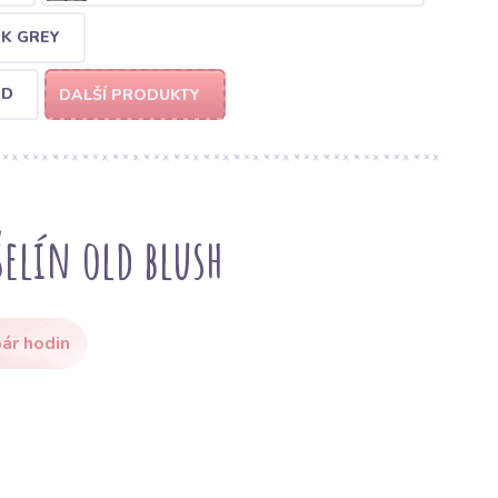
RK GREY
ND
DALŠÍ PRODUKTY
elín old blush
ár hodin