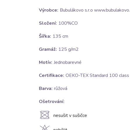
Výrobce:
Bubulákovo s.r.o www.bubulakovo.
Složení:
100%CO
Šířka:
135 cm
Gramáž:
125 g/m2
Motív:
Jednobarevné
Certifikace:
OEKO-TEX Standard 100 class I
Barva:
růžová
Ošetrování:
U
nesušit v sušičce