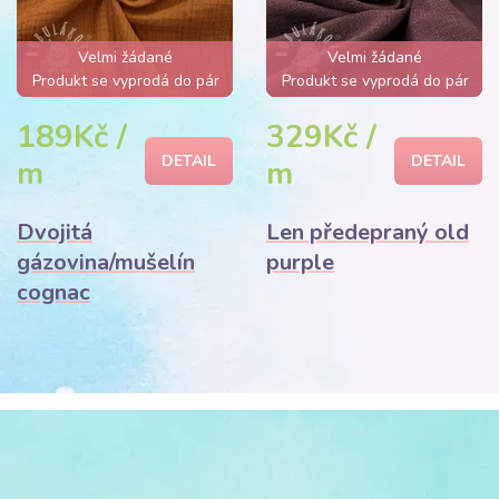
Velmi žádané
Velmi žádané
Produkt se vyprodá do pár
Produkt se vyprodá do pár
hodin
hodin
189Kč /
329Kč /
DETAIL
DETAIL
m
m
Dvojitá
Len předepraný old
gázovina/mušelín
purple
cognac