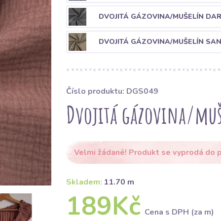
DVOJITÁ GÁZOVINA/MUŠELÍN DA
DVOJITÁ GÁZOVINA/MUŠELÍN SA
Číslo produktu: DGS049
Dvojitá gázovina/muš
Velmi žádané! Produkt se vyprodá do p
Skladem:
11.70 m
189Kč
Cena s DPH (za m)