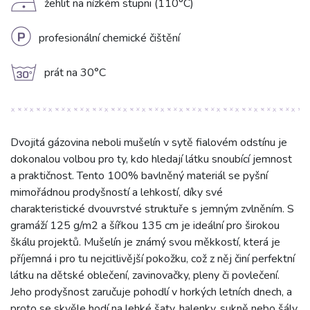
D
žehlit na nízkém stupni (110°C)
L
profesionální chemické čištění
g
prát na 30°C
Dvojitá gázovina neboli mušelín v sytě fialovém odstínu je
dokonalou volbou pro ty, kdo hledají látku snoubící jemnost
a praktičnost. Tento 100% bavlněný materiál se pyšní
mimořádnou prodyšností a lehkostí, díky své
charakteristické dvouvrstvé struktuře s jemným zvlněním. S
gramáží 125 g/m2 a šířkou 135 cm je ideální pro širokou
škálu projektů. Mušelín je známý svou měkkostí, která je
příjemná i pro tu nejcitlivější pokožku, což z něj činí perfektní
látku na dětské oblečení, zavinovačky, pleny či povlečení.
Jeho prodyšnost zaručuje pohodlí v horkých letních dnech, a
proto se skvěle hodí na lehké šaty, halenky, sukně nebo šály.