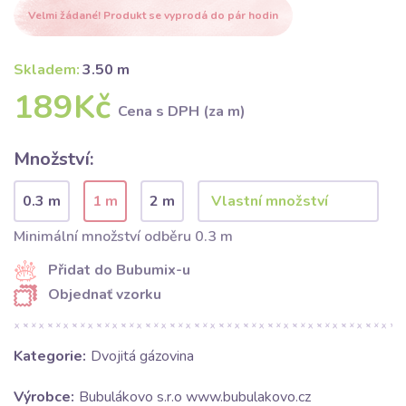
Velmi žádané! Produkt se vyprodá do pár hodin
Skladem:
3.50 m
189Kč
Cena s DPH (za m)
Množství:
0.3 m
1 m
2 m
Minimální množství odběru 0.3 m
Přidat do Bubumix-u
Objednať vzorku
Kategorie:
Dvojitá gázovina
Výrobce:
Bubulákovo s.r.o www.bubulakovo.cz