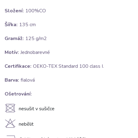
Složení:
100%CO
Šířka:
135 cm
Gramáž:
125 g/m2
Motív:
Jednobarevné
Certifikace:
OEKO-TEX Standard 100 class I.
Barva:
fialová
Ošetrování:
U
nesušit v sušičce
H
nebělit