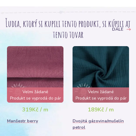
Ľudia, ktorý si kupili tento produkt, si kúpili aj
DÁLE
tento tovar
Velmi žádané
Velmi žádané
Produkt se vyprodá do pár
Produkt se vyprodá do pár
hodin
hodin
319Kč / m
189Kč / m
Manšestr berry
Dvojitá gázovina/mušelín
petrol