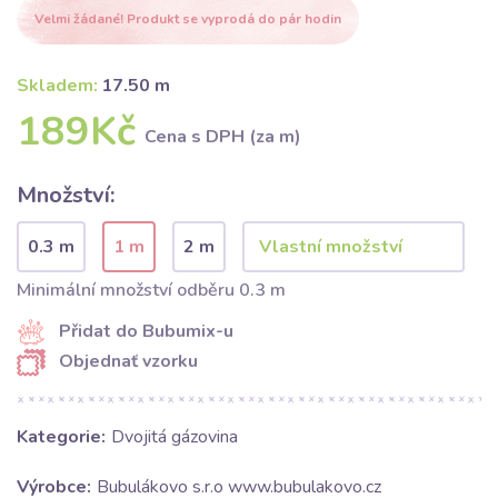
Velmi žádané! Produkt se vyprodá do pár hodin
Skladem:
17.50 m
189Kč
Cena s DPH (za m)
Množství:
0.3 m
1 m
2 m
Minimální množství odběru 0.3 m
Přidat do Bubumix-u
Objednať vzorku
Kategorie:
Dvojitá gázovina
Výrobce:
Bubulákovo s.r.o www.bubulakovo.cz