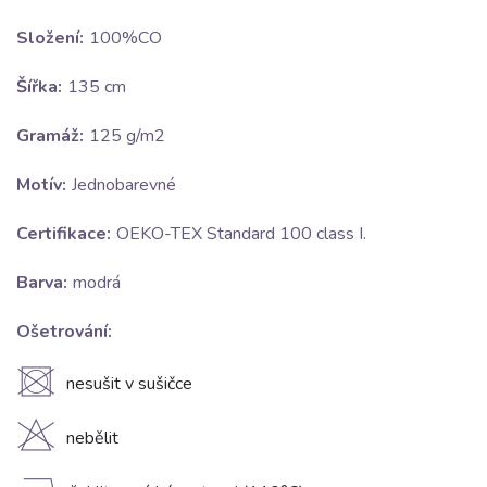
Složení:
100%CO
Šířka:
135 cm
Gramáž:
125 g/m2
Motív:
Jednobarevné
Certifikace:
OEKO-TEX Standard 100 class I.
Barva:
modrá
Ošetrování:
U
nesušit v sušičce
H
nebělit