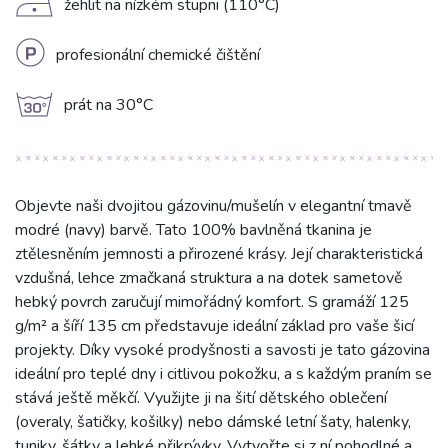
D
žehlit na nízkém stupni (110°C)
L
profesionální chemické čištění
g
prát na 30°C
Objevte naši dvojitou gázovinu/mušelín v elegantní tmavě
modré (navy) barvě. Tato 100% bavlněná tkanina je
ztělesněním jemnosti a přirozené krásy. Její charakteristická
vzdušná, lehce zmačkaná struktura a na dotek sametově
hebký povrch zaručují mimořádný komfort. S gramáží 125
g/m² a šíří 135 cm představuje ideální základ pro vaše šicí
projekty. Díky vysoké prodyšnosti a savosti je tato gázovina
ideální pro teplé dny i citlivou pokožku, a s každým praním se
stává ještě měkčí. Využijte ji na šití dětského oblečení
(overaly, šatičky, košilky) nebo dámské letní šaty, halenky,
tuniky, šátky a lehké přikrývky. Vytvořte si z ní pohodlné a