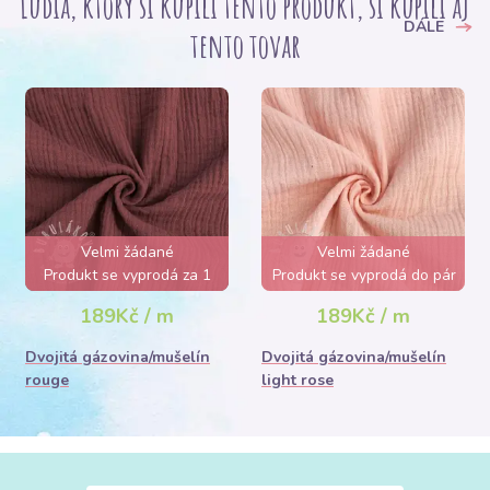
Ľudia, ktorý si kupili tento produkt, si kúpili aj
DÁLE
tento tovar
Velmi žádané
Velmi žádané
Produkt se vyprodá za 1
Produkt se vyprodá do pár
den
hodin
189Kč / m
189Kč / m
Dvojitá gázovina/mušelín
Dvojitá gázovina/mušelín
rouge
light rose