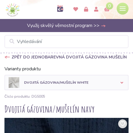
0
Využij skvělý věrnostní program >>
ZPĚT DO JEDNOBAREVNÁ DVOJITÁ GÁZOVINA MUŠELÍN
Varianty produktu
DVOJITÁ GÁZOVINA/MUŠELÍN WHITE
Číslo produktu: DGS005
Dvojitá gázovina/mušelín navy