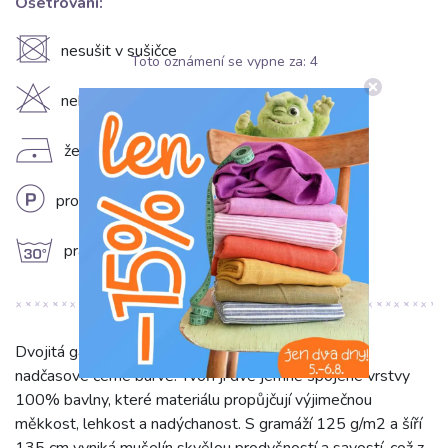
Ošetrování:
U
nesušit v sušičce
Toto oznámení se vypne za:
4
H
nebělit
D
žehlit na nízkém stupni (110°C)
L
profesionální chemické čištění
g
prát na 30°C
Dvojitá gázovina/mušelín black je elegantní látka v
nadčasové černé barvě. Tvoří ji dvě jemně spojené vrstvy
100% bavlny, které materiálu propůjčují výjimečnou
měkkost, lehkost a nadýchanost. S gramáží 125 g/m2 a šíří
135 cm vyniká mušelín skvělou prodyšností a savostí, což z