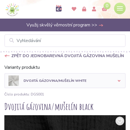
0
Využij skvělý věrnostní program >>
ZPĚT DO JEDNOBAREVNÁ DVOJITÁ GÁZOVINA MUŠELÍN
Varianty produktu
DVOJITÁ GÁZOVINA/MUŠELÍN WHITE
Číslo produktu: DGS001
Dvojitá gázovina/mušelín black