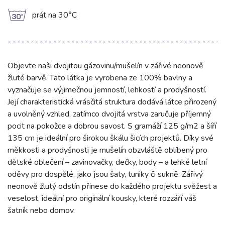
g
prát na 30°C
Objevte naši dvojitou gázovinu/mušelín v zářivé neonově
žluté barvě. Tato látka je vyrobena ze 100% bavlny a
vyznačuje se výjimečnou jemností, lehkostí a prodyšností.
Její charakteristická vrásčitá struktura dodává látce přirozený
a uvolněný vzhled, zatímco dvojitá vrstva zaručuje příjemný
pocit na pokožce a dobrou savost. S gramáží 125 g/m2 a šíří
135 cm je ideální pro širokou škálu šicích projektů. Díky své
měkkosti a prodyšnosti je mušelín obzvláště oblíbený pro
dětské oblečení – zavinovačky, dečky, body – a lehké letní
oděvy pro dospělé, jako jsou šaty, tuniky či sukně. Zářivý
neonově žlutý odstín přinese do každého projektu svěžest a
veselost, ideální pro originální kousky, které rozzáří váš
šatník nebo domov.