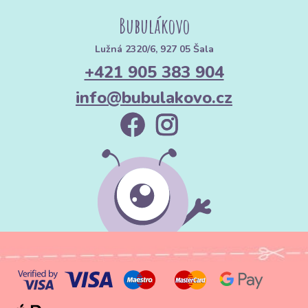
Bubulákovo
Lužná 2320/6, 927 05 Šala
+421 905 383 904
info@bubulakovo.cz