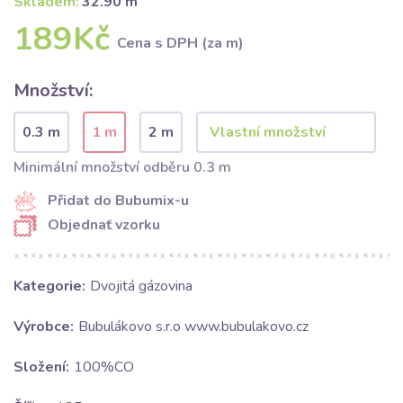
Skladem:
32.90 m
189Kč
Cena s DPH (za m)
Množství:
0.3 m
1 m
2 m
Minimální množství odběru 0.3 m
Přidat do Bubumix-u
Objednať vzorku
Kategorie:
Dvojitá gázovina
Výrobce:
Bubulákovo s.r.o www.bubulakovo.cz
Složení:
100%CO