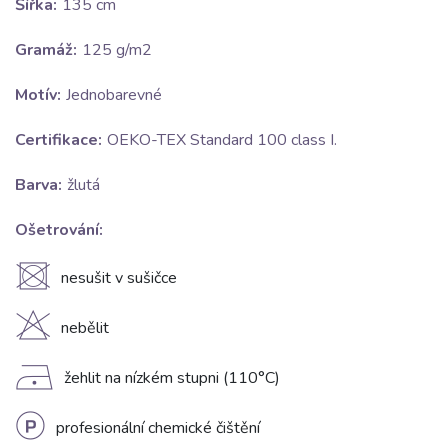
Šířka:
135 cm
Gramáž:
125 g/m2
Motív:
Jednobarevné
Certifikace:
OEKO-TEX Standard 100 class I.
Barva:
žlutá
Ošetrování:
U
nesušit v sušičce
H
nebělit
D
žehlit na nízkém stupni (110°C)
L
profesionální chemické čištění