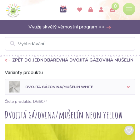
0
Využij skvělý věrnostní program >>
ZPĚT DO JEDNOBAREVNÁ DVOJITÁ GÁZOVINA MUŠELÍN
Varianty produktu
DVOJITÁ GÁZOVINA/MUŠELÍN WHITE
Číslo produktu: DGS074
Dvojitá gázovina/mušelín neon yellow