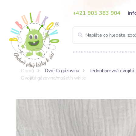
+421 905 383 904
in
Domů
Dvojitá gázovina
Jednobarevná dvojitá 
Dvojitá gázovina/mušelín white