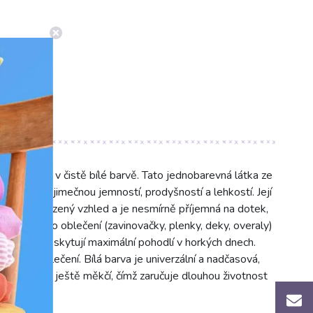
 (DGS004) v čistě bílé barvě. Tato jednobarevná látka ze
yniká výjimečnou jemností, prodyšností a lehkostí. Její
teriálu přirozený vzhled a je nesmírně příjemná na dotek,
 šití dětského oblečení (zavinovačky, plenky, deky, overaly)
ky), které poskytují maximální pohodlí v horkých dnech.
ěsy či povlečení. Bílá barva je univerzální a nadčasová,
m se stává ještě měkčí, čímž zaručuje dlouhou životnost