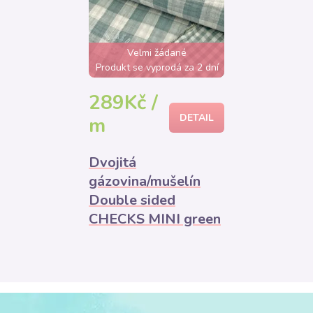
Velmi žádané
Produkt se vyprodá za 2 dní
289Kč /
DETAIL
m
Dvojitá
gázovina/mušelín
Double sided
CHECKS MINI green