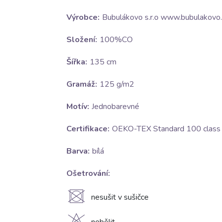
Výrobce:
Bubulákovo s.r.o www.bubulakovo.
Složení:
100%CO
Šířka:
135 cm
Gramáž:
125 g/m2
Motív:
Jednobarevné
Certifikace:
OEKO-TEX Standard 100 class I
Barva:
bílá
Ošetrování:
U
nesušit v sušičce