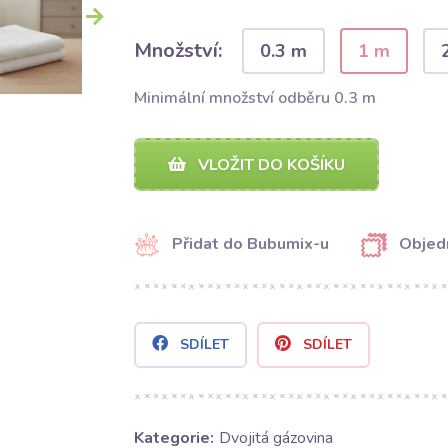
Množství:
0.3 m
1 m
Minimální množství odběru 0.3 m
VLOŽIT DO KOŠÍKU
Přidat do Bubumix-u
Objed
SDÍLET
SDÍLET
Kategorie:
Dvojitá gázovina