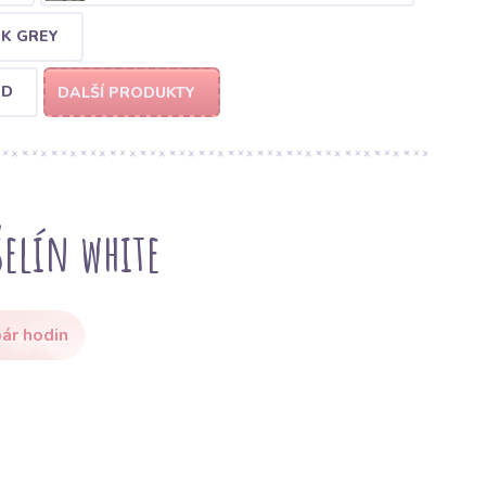
RK GREY
ND
DALŠÍ PRODUKTY
elín white
ár hodin