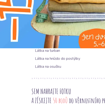
NAVRHOVANÉ POUŽITÍ
Látka na šaty
Látka na bryndáček
Látka na přehoz
Látka na turban
Látka na hnízdo do postýlky
Látka na osušku
SEM NAHRAJTE FOTKU
A ZÍSKEJTE
50 bodů
do věrnostního 