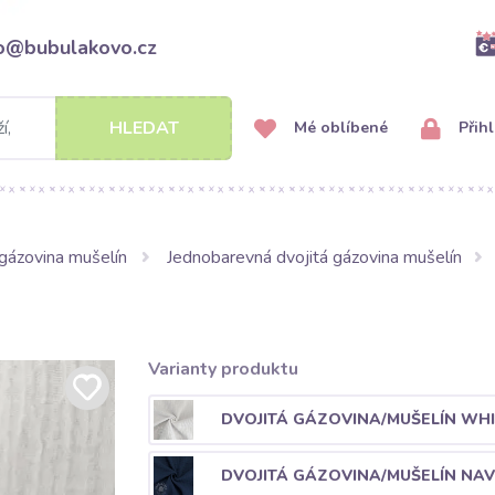
fo@bubulakovo.cz
HLEDAT
Mé oblíbené
Přihl
gázovina mušelín
Jednobarevná dvojitá gázovina mušelín
Varianty produktu
DVOJITÁ GÁZOVINA/MUŠELÍN WHI
DVOJITÁ GÁZOVINA/MUŠELÍN NAV