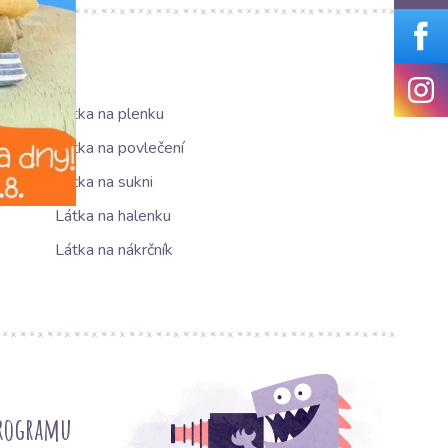
Látka na plenku
Látka na povlečení
Látka na sukni
Látka na halenku
Látka na nákrčník
programu