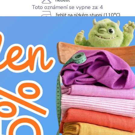
H
nebělit
Toto oznámení se vypne za:
3
D
žehlit na nízkém stupni (110°C)
L
profesionální chemické čištění
g
prát na 30°C
Objevte naši dvojitou gázovinu/mušelín white
100% bavlny (šíře 135 cm, gramáž 125 g/m2) v
charakteristická vrásčitá struktura dodává ma
šetrná i k té nejcitlivější pokožce. Ideální pro
i dospělých letních oděvů (šaty, tuniky, halen
Využijete ji i na bytové doplňky jako lehké záv
látka je nenáročná na údržbu a s každým praní
vašim výtvorům.