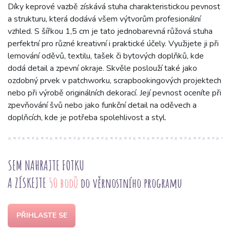
Díky keprové vazbě získává stuha charakteristickou pevnost
a strukturu, která dodává všem výtvorům profesionální
vzhled. S šířkou 1,5 cm je tato jednobarevná růžová stuha
perfektní pro různé kreativní i praktické účely. Využijete ji při
lemování oděvů, textilu, tašek či bytových doplňků, kde
dodá detail a zpevní okraje. Skvěle poslouží také jako
ozdobný prvek v patchworku, scrapbookingových projektech
nebo při výrobě originálních dekorací. Její pevnost oceníte při
zpevňování švů nebo jako funkční detail na oděvech a
doplňcích, kde je potřeba spolehlivost a styl.
SEM NAHRAJTE FOTKU
A ZÍSKEJTE
50 bodů
do věrnostního programu
PŘIHLASTE SE