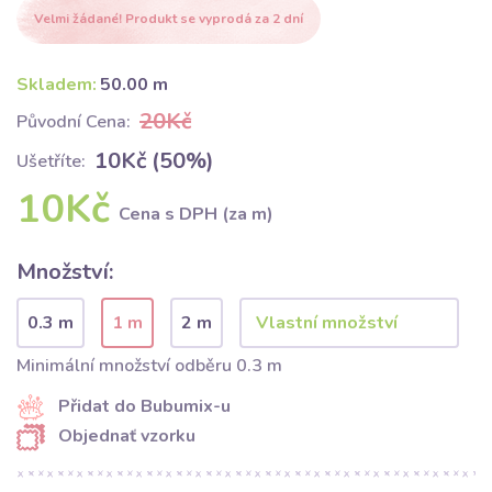
Velmi žádané! Produkt se vyprodá za 2 dní
Skladem:
50.00 m
20Kč
Původní Cena:
10Kč (50%)
Ušetříte:
10Kč
Cena s DPH (za m)
Množství:
0.3 m
1 m
2 m
Minimální množství odběru 0.3 m
Přidat do Bubumix-u
Objednať vzorku