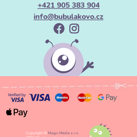
+421 905 383 904
info@bubulakovo.cz
Copyright ©
Magic Media s.r.o.