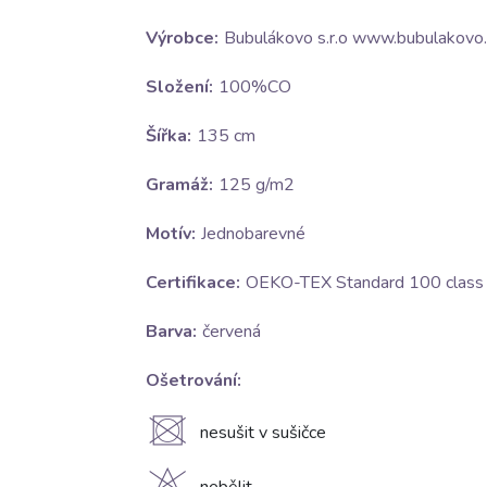
Výrobce:
Bubulákovo s.r.o www.bubulakovo.
Složení:
100%CO
Šířka:
135 cm
Gramáž:
125 g/m2
Motív:
Jednobarevné
Certifikace:
OEKO-TEX Standard 100 class I
Barva:
červená
Ošetrování:
U
nesušit v sušičce