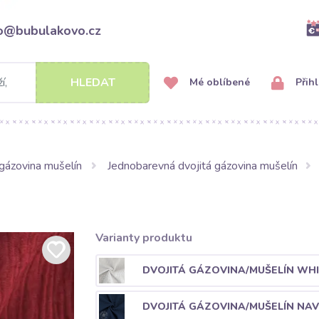
fo@bubulakovo.cz
HLEDAT
Mé oblíbené
Přihl
gázovina mušelín
Jednobarevná dvojitá gázovina mušelín
Varianty produktu
DVOJITÁ GÁZOVINA/MUŠELÍN WHI
DVOJITÁ GÁZOVINA/MUŠELÍN NAV