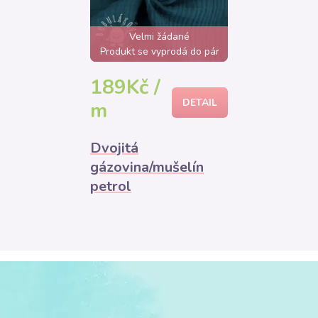
Velmi žádané
Produkt se vyprodá do pár
hodin
189Kč /
DETAIL
m
Dvojitá
gázovina/mušelín
petrol