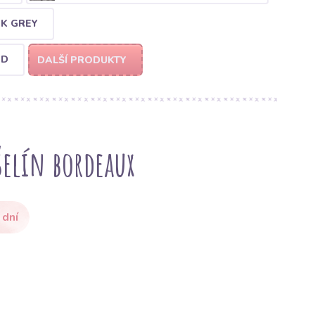
RK GREY
ND
DALŠÍ PRODUKTY
elín bordeaux
 dní