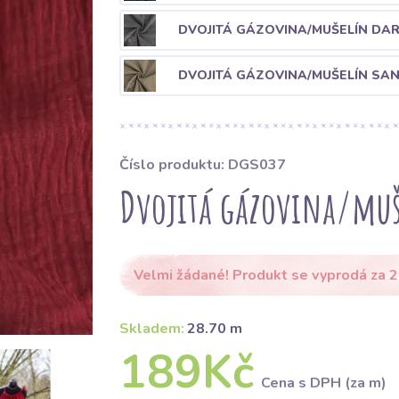
DVOJITÁ GÁZOVINA/MUŠELÍN DA
DVOJITÁ GÁZOVINA/MUŠELÍN SA
Číslo produktu: DGS037
Dvojitá gázovina/muš
Velmi žádané! Produkt se vyprodá za 2
Skladem:
28.70 m
189Kč
Cena s DPH (za m)