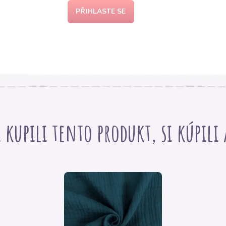
PŘIHLASTE SE
i kupili tento produkt, si kúpili