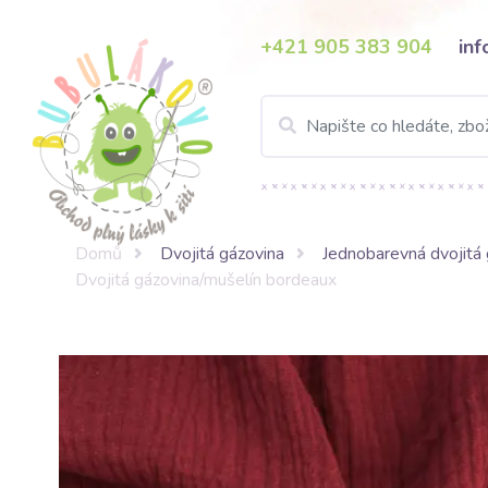
+421 905 383 904
in
Domů
Dvojitá gázovina
Jednobarevná dvojitá 
Dvojitá gázovina/mušelín bordeaux