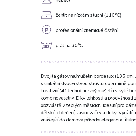
H
nebělit
D
žehlit na nízkém stupni (110°C)
L
profesionální chemické čištění
g
prát na 30°C
Dvojitá gázovina/mušelín bordeaux (135 cm
s unikátní dvouvrstvou strukturou a mírně po
kreativní šití. Jednobarevný mušelín v syté 
kombinovatelný. Díky lehkosti a prodyšnosti z
obzvláště v teplých měsících. Ideální pro dáms
dětské oblečení, zavinovačky a deky. Využití n
vnášející do domova přírodní eleganci a útulno