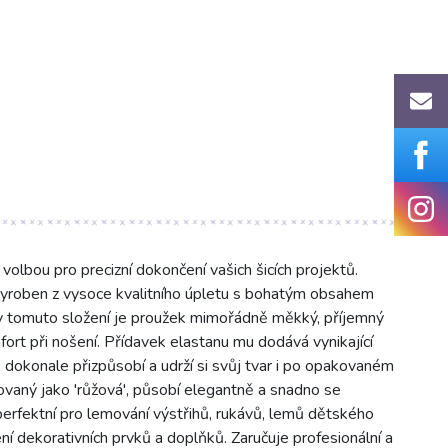
volbou pro precizní dokončení vašich šicích projektů.
vyroben z vysoce kvalitního úpletu s bohatým obsahem
y tomuto složení je proužek mimořádně měkký, příjemný
fort při nošení. Přídavek elastanu mu dodává vynikající
 dokonale přizpůsobí a udrží si svůj tvar i po opakovaném
kovaný jako 'růžová', působí elegantně a snadno se
perfektní pro lemování výstřihů, rukávů, lemů dětského
í dekorativních prvků a doplňků. Zaručuje profesionální a