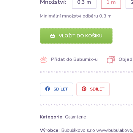
Množství:
0.3 m
1 m
Minimální množství odběru 0.3 m
VLOŽIT DO KOŠÍKU
Přidat do Bubumix-u
Objed
SDÍLET
SDÍLET
Kategorie:
Galanterie
Výrobce:
Bubulákovo s.r.o www.bubulakovo.