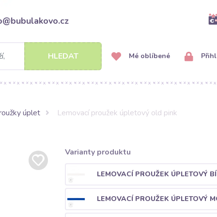
fo@bubulakovo.cz
HLEDAT
Mé oblíbené
Přihl
roužky úplet
Lemovací proužek úpletový old pink
Varianty produktu
LEMOVACÍ PROUŽEK ÚPLETOVÝ BÍ
LEMOVACÍ PROUŽEK ÚPLETOVÝ 