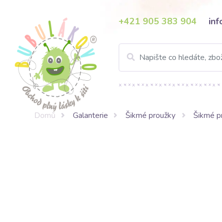
+421 905 383 904
in
Domů
Galanterie
Šikmé proužky
Šikmé p