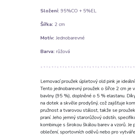
Složení:
95%CO + 5%EL
Šířka:
2 cm
Motív:
Jednobarevné
Barva:
růžová
Lemovací proužek úpletový old pink je ideální 
Tento jednobarevný proužek o šířce 2 cm je 
bavlny (95 %), doplněné o 5 % elastanu. Dík
na dotek a skvěle prodyšný, což zajišťuje kom
pružnost a tvarovou stálost, takže se proužek
praní. Jeho jemný starorůžový odstín, specifi
kombinuje s širokou škálou barev a vzorů. Je 
oblečení, sportovních oděvů nebo pro vytvářen