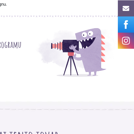
gnu.
programu