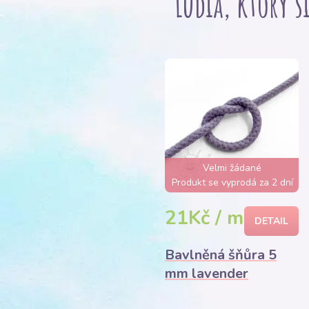
Ľudia, ktorý s
Velmi žádané
Produkt se vyprodá za 2 dní
21Kč / m
DETAIL
Bavlněná šňůra 5
mm lavender