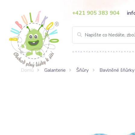
+421 905 383 904
in
Domů
Galanterie
Šňůry
Bavlněné šňůrky