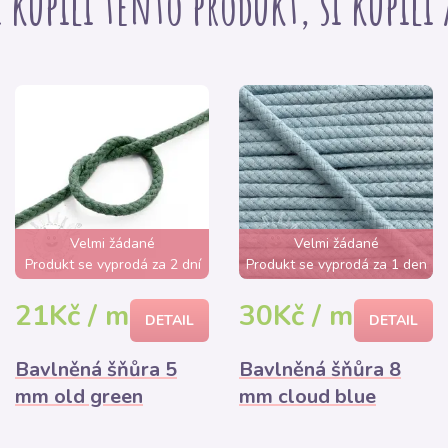
i kupili tento produkt, si kúpili
Velmi žádané
Velmi žádané
Produkt se vyprodá za 2 dní
Produkt se vyprodá za 1 den
21Kč / m
30Kč / m
DETAIL
DETAIL
Bavlněná šňůra 5
Bavlněná šňůra 8
mm old green
mm cloud blue