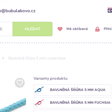
fo@bubulakovo.cz
HLEDAT
Mé oblíbené
Přihl
Bavlněná šňůra 5 mm ocean blue
Varianty produktu
BAVLNĚNÁ ŠŇŮRA 5 MM AQUA
BAVLNĚNÁ ŠŇŮRA 5 MM FUCHSIA