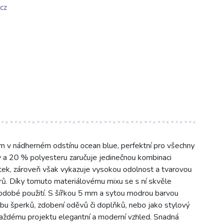
cz
 v nádherném odstínu ocean blue, perfektní pro všechny
ny a 20 % polyesteru zaručuje jedinečnou kombinaci
otek, zároveň však vykazuje vysokou odolnost a tvarovou
orů. Díky tomuto materiálovému mixu se s ní skvěle
uhodobé použití. S šířkou 5 mm a sytou modrou barvou
bu šperků, zdobení oděvů či doplňků, nebo jako stylový
aždému projektu elegantní a moderní vzhled. Snadná