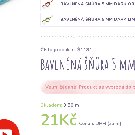
BAVLNĚNÁ ŠŇŮRA 5 MM DARK O
BAVLNĚNÁ ŠŇŮRA 5 MM DARK LIM
Číslo produktu: Š1181
Bavlněná šňůra 5 mm
Velmi žádané! Produkt se vyprodá do p
Skladem:
9.50 m
21Kč
Cena s DPH (za m)