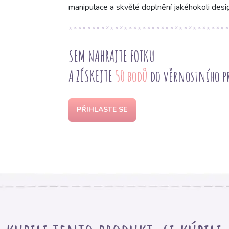
manipulace a skvělé doplnění jakéhokoli desi
SEM NAHRAJTE FOTKU
A ZÍSKEJTE
50 bodů
do věrnostního 
PŘIHLASTE SE