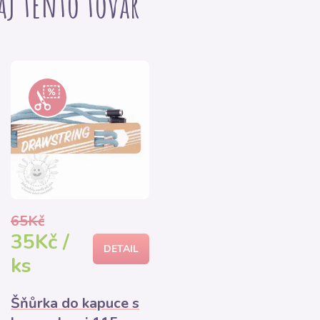
 aj tento tovar
65Kč
35Kč /
DETAIL
ks
Šňůrka do kapuce s