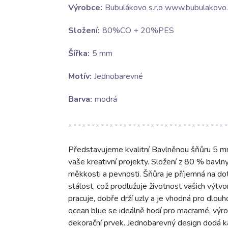
Výrobce:
Bubulákovo s.r.o www.bubulakovo.
Složení:
80%CO + 20%PES
Šířka:
5 mm
Motív:
Jednobarevné
Barva:
modrá
Představujeme kvalitní Bavlněnou šňůru 5 mm
vaše kreativní projekty. Složení z 80 % bavl
měkkosti a pevnosti. Šňůra je příjemná na d
stálost, což prodlužuje životnost vašich výtv
pracuje, dobře drží uzly a je vhodná pro dlo
ocean blue se ideálně hodí pro macramé, výro
dekorační prvek. Jednobarevný design dodá k