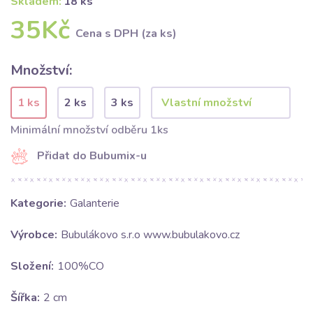
Skladem:
18 ks
35Kč
Cena s DPH (za ks)
Množství:
1 ks
2 ks
3 ks
Minimální množství odběru 1ks
Přidat do Bubumix-u
Kategorie:
Galanterie
Výrobce:
Bubulákovo s.r.o www.bubulakovo.cz
Složení:
100%CO
Šířka:
2 cm