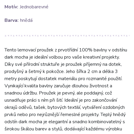
Motív:
Jednobarevné
Barva:
hnědá
Tento lemovací proužek z prvotřídní 100% bavlny v odstínu
dark mocha je ideální volbou pro vaše kreativní projekty.
Díky své přírodní struktuře je proužek příjemný na dotek,
prodyšný a šetrný k pokožce. Jeho šířka 2 cm a délka 3
metry poskytují dostatek materiálu pro rozmanité použití.
Vynikající kvalita bavlny zaručuje dlouhou životnost a
snadnou údržbu. Proužek je pevný, ale poddajný, což
usnadňuje práci s ním při šití. Ideální je pro zakončování
okrajů oděvů, tašek, bytových textilií, vytváření ozdobných
prvků nebo pro nejrůznější řemeslné projekty. Teplý hnědý
odstín dark mocha je elegantní a snadno kombinovatelný s
širokou škálou barev a stylů, dodávající každému výrobku