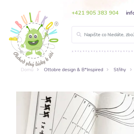
+421 905 383 904
in
Domů
Ottobre design & B*Inspired
Střihy