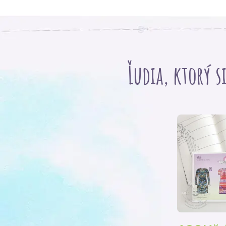
Ľudia, ktorý s