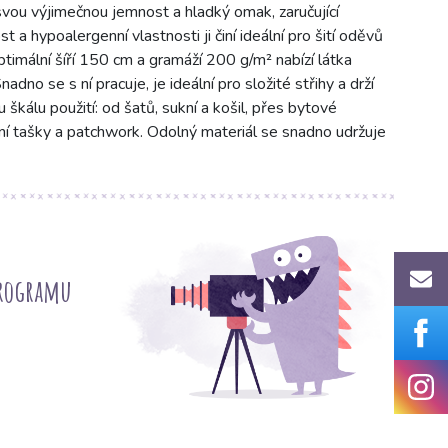
vou výjimečnou jemnost a hladký omak, zaručující
 a hypoalergenní vlastnosti ji činí ideální pro šití oděvů
optimální šíří 150 cm a gramáží 200 g/m² nabízí látka
dno se s ní pracuje, je ideální pro složité střihy a drží
ou škálu použití: od šatů, sukní a košil, přes bytové
vní tašky a patchwork. Odolný materiál se snadno udržuje
programu