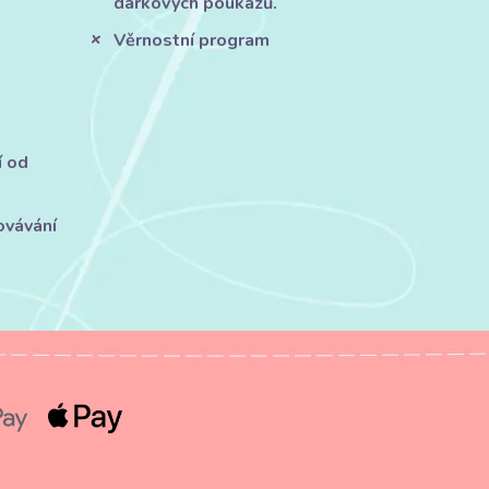
dárkových poukazů.
Věrnostní program
í od
ovávání