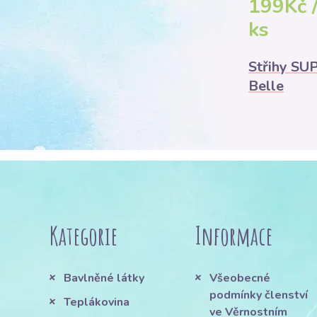
199Kč 
ks
Střihy S
Belle
Kategorie
Informace
Bavlněné látky
Všeobecné
podmínky členství
Teplákovina
ve Věrnostním