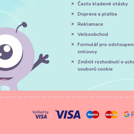
Často kladené otázky
Doprava a platba
Reklamace
Velkoobchod
Formulář pro odstoupen
smlouvy
Změnit rozhodnutí o uch
souborů cookie