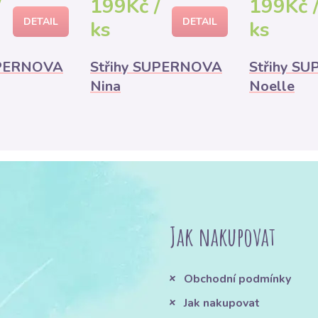
/
199Kč /
199Kč 
DETAIL
DETAIL
ks
ks
UPERNOVA
Střihy SUPERNOVA
Střihy S
Nina
Noelle
Jak nakupovat
Obchodní podmínky
Jak nakupovat