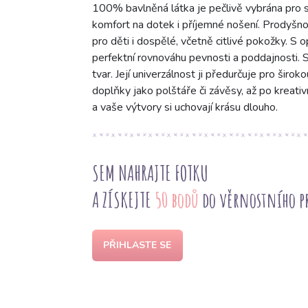
100% bavlněná látka je pečlivě vybrána pro s
komfort na dotek i příjemné nošení. Prodyšnost
pro děti i dospělé, včetně citlivé pokožky. S 
perfektní rovnováhu pevnosti a poddajnosti. Sna
tvar. Její univerzálnost ji předurčuje pro širok
doplňky jako polštáře či závěsy, až po kreati
a vaše výtvory si uchovají krásu dlouho.
SEM NAHRAJTE FOTKU
A ZÍSKEJTE
50 bodů
do věrnostního 
PŘIHLASTE SE