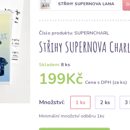
STŘIHY SUPERNOVA LANA
D
Číslo produktu: SUPERNCHARL
Střihy SUPERNOVA Charl
Skladem:
8 ks
199Kč
Cena s DPH (za ks)
Množství:
1 ks
2 ks
3 
Minimální množství odběru 1ks