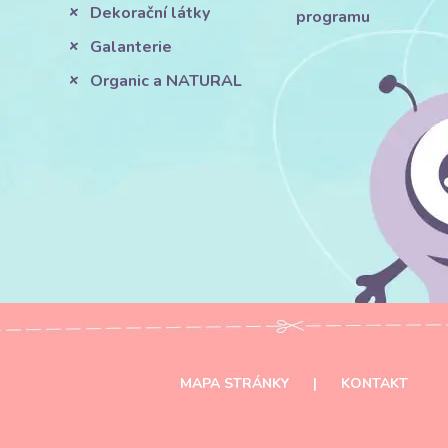
Dekorační látky
programu
Galanterie
Organic a NATURAL
MAPA STRÁNKY
|
KONTAKT