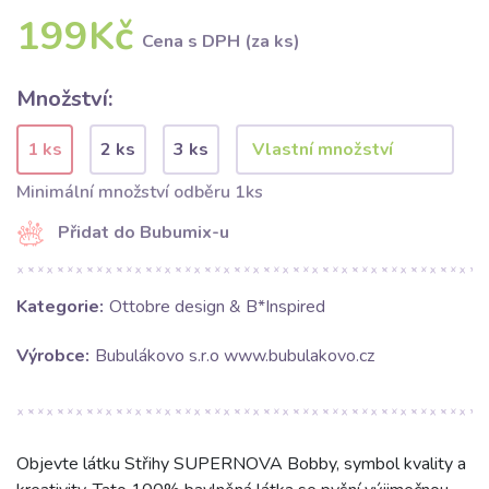
199Kč
Cena s DPH (za ks)
Množství:
1 ks
2 ks
3 ks
Minimální množství odběru 1ks
Přidat do Bubumix-u
Kategorie:
Ottobre design & B*Inspired
Výrobce:
Bubulákovo s.r.o www.bubulakovo.cz
Objevte látku Střihy SUPERNOVA Bobby, symbol kvality a