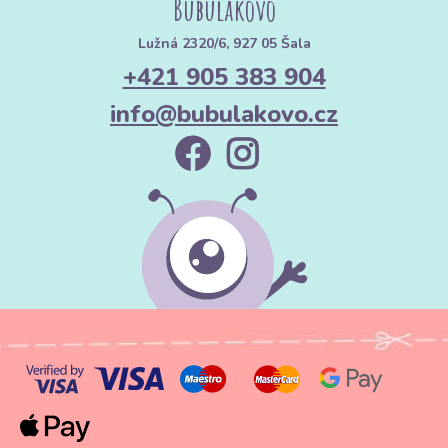
Bubulákovo
Lužná 2320/6, 927 05 Šala
+421 905 383 904
info@bubulakovo.cz