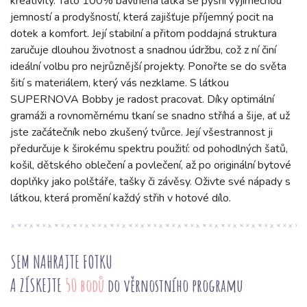
kreativity. Tato 100% bavlněná látka se pyšní výjimečnou
jemností a prodyšností, která zajišťuje příjemný pocit na
dotek a komfort. Její stabilní a přitom poddajná struktura
zaručuje dlouhou životnost a snadnou údržbu, což z ní činí
ideální volbu pro nejrůznější projekty. Ponořte se do světa
šití s materiálem, který vás nezklame. S látkou
SUPERNOVA Bobby je radost pracovat. Díky optimální
gramáži a rovnoměrnému tkaní se snadno stříhá a šije, ať už
jste začátečník nebo zkušený tvůrce. Její všestrannost ji
předurčuje k širokému spektru použití: od pohodlných šatů,
košil, dětského oblečení a povlečení, až po originální bytové
doplňky jako polštáře, tašky či závěsy. Oživte své nápady s
látkou, která promění každý střih v hotové dílo.
SEM NAHRAJTE FOTKU
A ZÍSKEJTE
50 bodů
do věrnostního programu