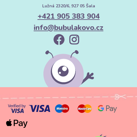
Lužná 2320/6, 927 05 Šala
+421 905 383 904
info@bubulakovo.cz