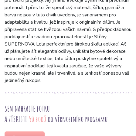
pro tvůrčí projekty. Její jméno evokuje dynamiku a prvotřídní
potenciál. I přes to, že specifický materiál, šířka, gramáž a
barva nejsou v tuto chvíli uvedeny, je synonymem pro
adaptabilitu a kvalitu, jež inspiruje k originálním dílům. Je
připravena stát se hvězdou vašich návrhů. S předpokládanou
poddajností a snadnou zpracovatelností je Střihy
SUPERNOVA Lola perfektní pro širokou škálu aplikací. Ať
už plánujete šít elegantní oděvy, unikátní bytové dekorace,
nebo umělecké textilie, tato látka poskytne spolehlivý a
inspirativní podklad. Její kvalita zaručuje, že vaše výtvory
budou nejen krásné, ale i trvanlivé, a s lehkostí ponesou váš
jedinečný rukopis.
SEM NAHRAJTE FOTKU
A ZÍSKEJTE
50 bodů
do věrnostního programu