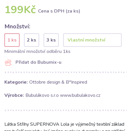
199Kč
Cena s DPH (za ks)
Množství:
1 ks
2 ks
3 ks
Minimální množství odběru 1ks
Přidat do Bubumix-u
Kategorie:
Ottobre design & B*Inspired
Výrobce:
Bubulákovo s.r.o www.bubulakovo.cz
Látka Střihy SUPERNOVA Lola je výjimečný textilní základ