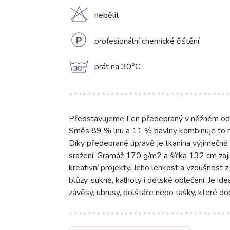
H
nebělit
L
profesionální chemické čištění
g
prát na 30°C
Představujeme Len předepraný v něžném odstín
Směs 89 % lnu a 11 % bavlny kombinuje to ne
Díky předeprané úpravě je tkanina výjimečně 
sražení. Gramáž 170 g/m2 a šířka 132 cm zaji
kreativní projekty. Jeho lehkost a vzdušnost z n
blůzy, sukně, kalhoty i dětské oblečení. Je id
závěsy, ubrusy, polštáře nebo tašky, které do