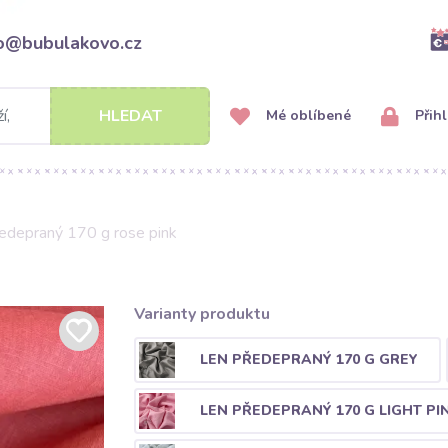
fo@bubulakovo.cz
HLEDAT
Mé oblíbené
Přihl
edepraný 170 g rose pink
Varianty produktu
LEN PŘEDEPRANÝ 170 G GREY
LEN PŘEDEPRANÝ 170 G LIGHT PI