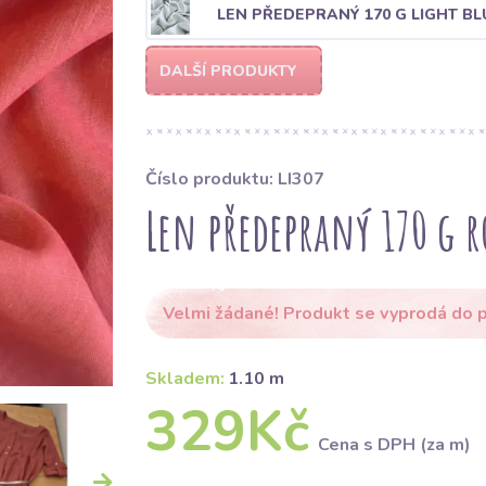
LEN PŘEDEPRANÝ 170 G LIGHT BL
DALŠÍ PRODUKTY
Číslo produktu: LI307
Len předepraný 170 g r
Velmi žádané! Produkt se vyprodá do p
Skladem:
1.10 m
329Kč
Cena s DPH (za m)