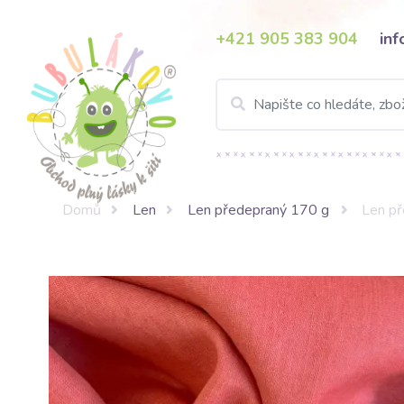
+421 905 383 904
in
Domů
Len
Len předepraný 170 g
Len př