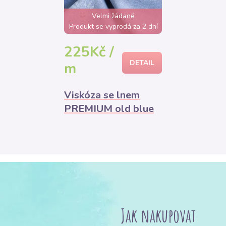
Velmi žádané
Produkt se vyprodá za 2 dní
225Kč /
DETAIL
m
Viskóza se lnem
PREMIUM old blue
Jak nakupovat