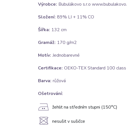
Výrobce:
Bubulákovo s.r.o www.bubulakovo.
Složení:
89% LI + 11% CO
Šířka:
132 cm
Gramáž:
170 g/m2
Motív:
Jednobarevné
Certifikace:
OEKO-TEX Standard 100 class I
Barva:
růžová
Ošetrování:
E
žehlit na středním stupni (150°C)
U
nesušit v sušičce