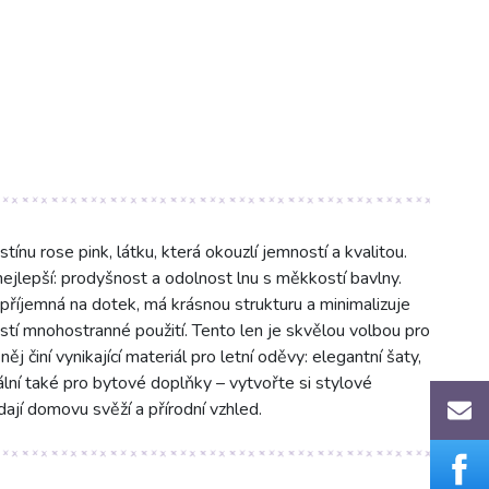
u rose pink, látku, která okouzlí jemností a kvalitou.
jlepší: prodyšnost a odolnost lnu s měkkostí bavlny.
příjemná na dotek, má krásnou strukturu a minimalizuje
stí mnohostranné použití. Tento len je skvělou volbou pro
ěj činí vynikající materiál pro letní oděvy: elegantní šaty,
eální také pro bytové doplňky – vytvořte si stylové
dají domovu svěží a přírodní vzhled.