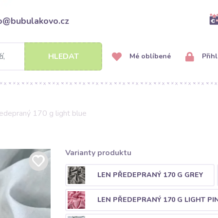
fo@bubulakovo.cz
HLEDAT
Mé oblíbené
Přihl
edepraný 170 g light blue
Varianty produktu
LEN PŘEDEPRANÝ 170 G GREY
LEN PŘEDEPRANÝ 170 G LIGHT PI