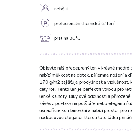
H
nebělit
L
profesionální chemické čištění
g
prát na 30°C
Objevte náš předepraný len v krásné modré b
nabízí měkkost na dotek, příjemné nošení a d
170 g/m2 zajišťuje prodyšnost a vzdušnost, id
celý rok. Tento len je perfektní volbou pro let
lehké kalhoty. Díky své odolnosti a přirozené
závěsy, povlaky na polštáře nebo elegantní 
usnadňuje kombinování a nabízí prostor pro ne
nadčasovou eleganci, kterou tato látka přináší