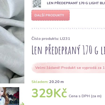
LEN PŘEDEPRANÝ 170 G LIGHT BL
DALŠÍ PRODUKTY
Číslo produktu: LI231
Len předepraný 170 g l
Velmi žádané! Produkt se vyprodá za 1
Skladem:
20.20 m
329Kč
Cena s DPH (za m)