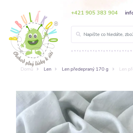
+421 905 383 904
in
Domů
Len
Len předepraný 170 g
Len př