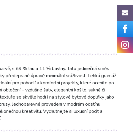
arvě, s 89 % lnu a 11 % bavlny. Tato jedinečná směs
íky předeprané úpravě minimální srážlivost. Lehká gramáž
eální pro pohodlí a komfortní projekty, které oceníte po
ní oblečení – vzdušné šaty, elegantní košile, sukně či
 textuře se skvěle hodí i na stylové bytové doplňky jako
ubrusy. Jednobarevné provedení v modrém odstínu
konečnou kreativitu. Vychutnejte si luxusní pocit a
.