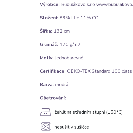
Výrobce:
Bubulákovo s.r.o www.bubulakovo.
Složení:
89% LI + 11% CO
Šířka:
132 cm
Gramáž:
170 g/m2
Motív:
Jednobarevné
Certifikace:
OEKO-TEX Standard 100 class I
Barva:
modrá
Ošetrování:
E
žehlit na středním stupni (150°C)
U
nesušit v sušičce