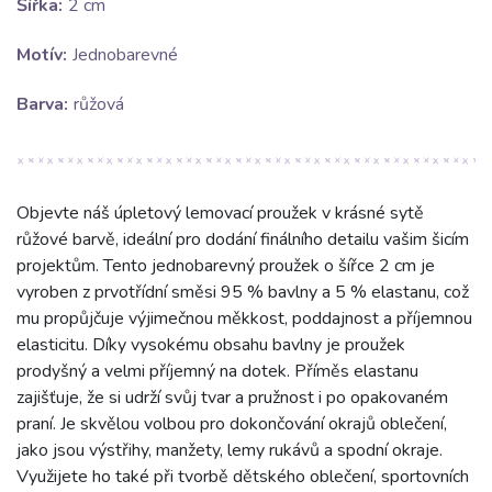
Šířka:
2 cm
Motív:
Jednobarevné
Barva:
růžová
Objevte náš úpletový lemovací proužek v krásné sytě
růžové barvě, ideální pro dodání finálního detailu vašim šicím
projektům. Tento jednobarevný proužek o šířce 2 cm je
vyroben z prvotřídní směsi 95 % bavlny a 5 % elastanu, což
mu propůjčuje výjimečnou měkkost, poddajnost a příjemnou
elasticitu. Díky vysokému obsahu bavlny je proužek
prodyšný a velmi příjemný na dotek. Příměs elastanu
zajišťuje, že si udrží svůj tvar a pružnost i po opakovaném
praní. Je skvělou volbou pro dokončování okrajů oblečení,
jako jsou výstřihy, manžety, lemy rukávů a spodní okraje.
Využijete ho také při tvorbě dětského oblečení, sportovních