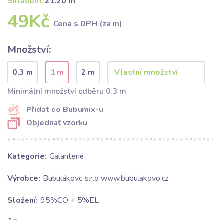
Skladem:
21.20 m
49Kč
Cena s DPH (za m)
Množství:
0.3 m
1 m
2 m
Minimální množství odběru 0.3 m
Přidat do Bubumix-u
Objednať vzorku
Kategorie:
Galanterie
Výrobce:
Bubulákovo s.r.o www.bubulakovo.cz
Složení:
95%CO + 5%EL