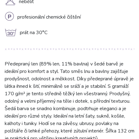
H
nebělit
L
profesionální chemické čištění
g
prát na 30°C
Předepraný len (89% len, 11% bavlna) v šedé barvě je
ideální pro komfort a styl. Tato směs lnu a bavlny zajišťuje
prodyšnost, odolnost a měkkost. Díky předeprané úpravě je
látka ihned k šití, minimálně se sráží a je stabilní. S gramáží
170 g/m² je tento středně těžký len všestranný. Prodyšný,
odolný a velmi příjemný na těle i dotek, s přírodní texturou.
Šedá barva se snadno kombinuje, podtrhuje eleganci a je
ideální pro různé styly. Ideální na letní šaty, sukně, košile,
kalhoty i tuniky. Hodí se na závěsy, ubrusy, povlaky na
polštáře či lehké přehozy, které zútulní interiér. Šířka 132 cm
je praktická pro většinu kreativních projektů.