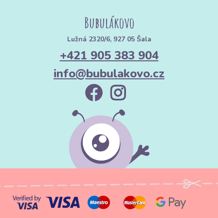
Bubulákovo
Lužná 2320/6, 927 05 Šala
+421 905 383 904
info@bubulakovo.cz