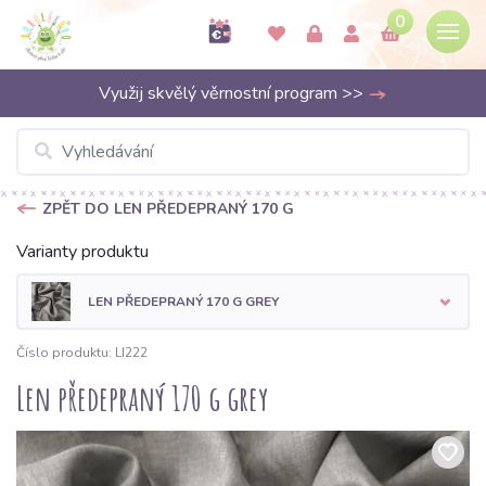
0
Využij skvělý věrnostní program >>
ZPĚT DO LEN PŘEDEPRANÝ 170 G
Varianty produktu
LEN PŘEDEPRANÝ 170 G GREY
Číslo produktu: LI222
Len předepraný 170 g grey