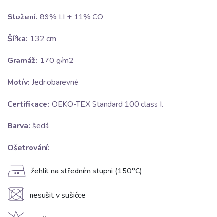
Složení:
89% LI + 11% CO
Šířka:
132 cm
Gramáž:
170 g/m2
Motív:
Jednobarevné
Certifikace:
OEKO-TEX Standard 100 class I.
Barva:
šedá
Ošetrování:
E
žehlit na středním stupni (150°C)
U
nesušit v sušičce