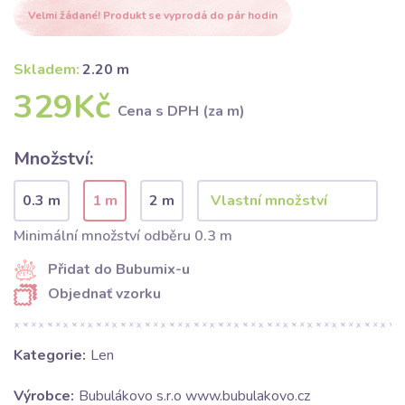
Velmi žádané! Produkt se vyprodá do pár hodin
Skladem:
2.20 m
329Kč
Cena s DPH (za m)
Množství:
0.3 m
1 m
2 m
Minimální množství odběru 0.3 m
Přidat do Bubumix-u
Objednať vzorku
Kategorie:
Len
Výrobce:
Bubulákovo s.r.o www.bubulakovo.cz