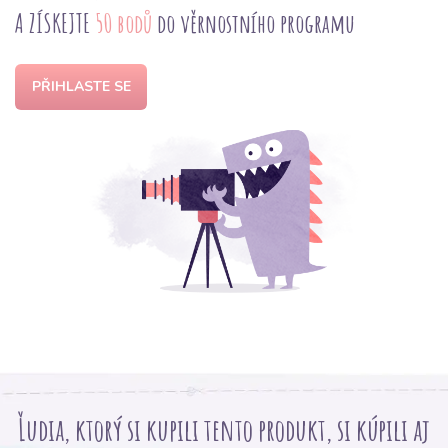
A ZÍSKEJTE
50 bodů
do věrnostního programu
PŘIHLASTE SE
Ľudia, ktorý si kupili tento produkt, si kúpili aj