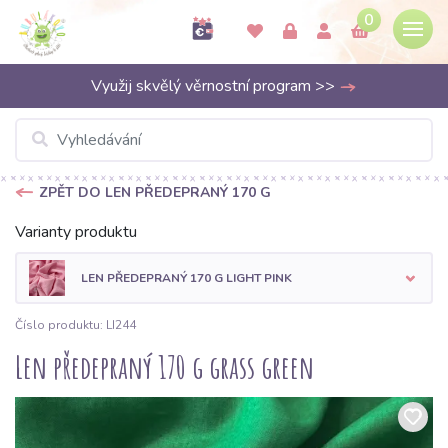
0
Využij skvělý věrnostní program >>
ZPĚT DO LEN PŘEDEPRANÝ 170 G
Varianty produktu
LEN PŘEDEPRANÝ 170 G LIGHT PINK
Číslo produktu: LI244
Len předepraný 170 g grass green