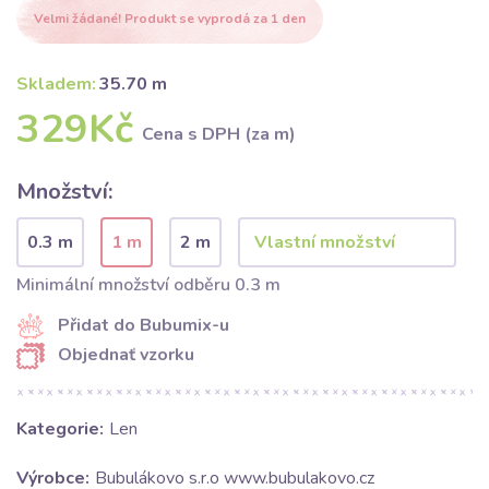
Velmi žádané! Produkt se vyprodá za 1 den
Skladem:
35.70 m
329Kč
Cena s DPH (za m)
Množství:
0.3 m
1 m
2 m
Minimální množství odběru 0.3 m
Přidat do Bubumix-u
Objednať vzorku
Kategorie:
Len
Výrobce:
Bubulákovo s.r.o www.bubulakovo.cz