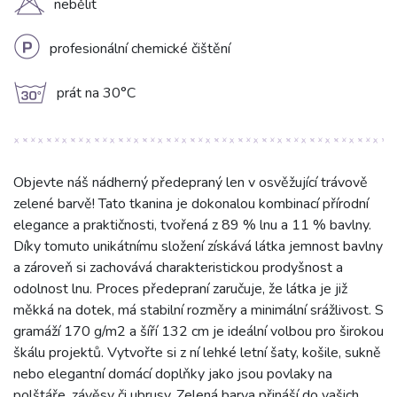
H
nebělit
L
profesionální chemické čištění
g
prát na 30°C
Objevte náš nádherný předepraný len v osvěžující trávově
zelené barvě! Tato tkanina je dokonalou kombinací přírodní
elegance a praktičnosti, tvořená z 89 % lnu a 11 % bavlny.
Díky tomuto unikátnímu složení získává látka jemnost bavlny
a zároveň si zachovává charakteristickou prodyšnost a
odolnost lnu. Proces předepraní zaručuje, že látka je již
měkká na dotek, má stabilní rozměry a minimální srážlivost. S
gramáží 170 g/m2 a šíří 132 cm je ideální volbou pro širokou
škálu projektů. Vytvořte si z ní lehké letní šaty, košile, sukně
nebo elegantní domácí doplňky jako jsou povlaky na
polštáře, závěsy či ubrusy. Zelená barva přináší do vašich