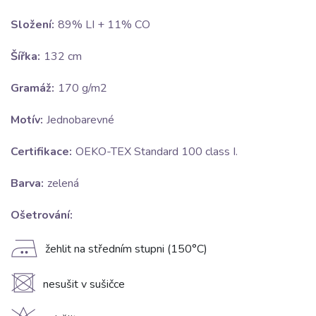
Složení:
89% LI + 11% CO
Šířka:
132 cm
Gramáž:
170 g/m2
Motív:
Jednobarevné
Certifikace:
OEKO-TEX Standard 100 class I.
Barva:
zelená
Ošetrování:
E
žehlit na středním stupni (150°C)
U
nesušit v sušičce