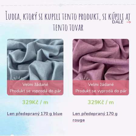
Ľudia, ktorý si kupili tento produkt, si kúpili aj
DÁLE
tento tovar
Velmi žádané
Velmi žádané
Produkt se vyprodá do pár
Produkt se vyprodá do pár
hodin
hodin
329Kč / m
329Kč / m
Len předepraný 170 g blue
Len předepraný 170 g
rouge