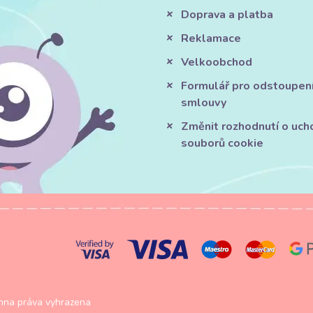
Doprava a platba
Reklamace
Velkoobchod
Formulář pro odstoupen
smlouvy
Změnit rozhodnutí o uch
souborů cookie
na práva vyhrazena