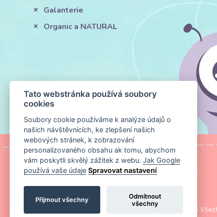
Galanterie
Organic a NATURAL
Tato webstránka používá soubory
cookies
Soubory cookie používáme k analýze údajů o
našich návštěvnících, ke zlepšení našich
webových stránek, k zobrazování
personalizovaného obsahu ak tomu, abychom
vám poskytli skvělý zážitek z webu.
Jak Google
používá vaše údaje
Spravovat nastavení
MAPA STRÁNKY
|
KONTAKT
Odmítnout
Přijmout všechny
všechny
Copyright ©
Magic Media s.r.o.
2026 Všech