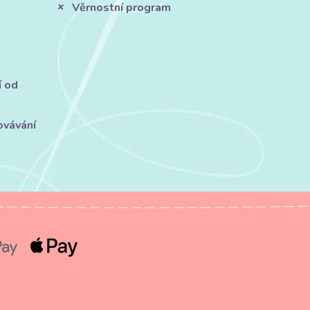
Věrnostní program
í od
ovávání