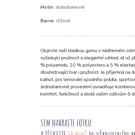
Motív:
Jednobarevné
Barva:
růžová
Objevte naši hladkou gumu v nádherném odstín
vyžadující pružnost a elegantní vzhled, ať už j
% polyamidu, 10 % polyesteru a 5 % elastan
dlouhotrvající tvar i pružnost. Je příjemná na 
kalhot, pro lemování spodního prádla, sportovn
Jednobarevné provedení usnadňuje kombinování
komfort, funkčnost a dodá vašim oděvům či 
SEM NAHRAJTE FOTKU
A ZÍSKEJTE
50 bodů
do věrnostního 