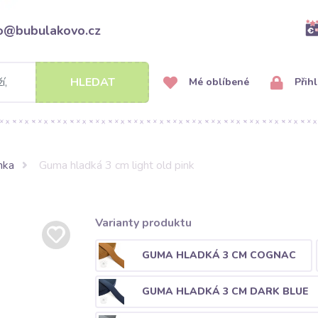
fo@bubulakovo.cz
HLEDAT
Mé oblíbené
Přihl
nka
Guma hladká 3 cm light old pink
Varianty produktu
GUMA HLADKÁ 3 CM COGNAC
GUMA HLADKÁ 3 CM DARK BLUE