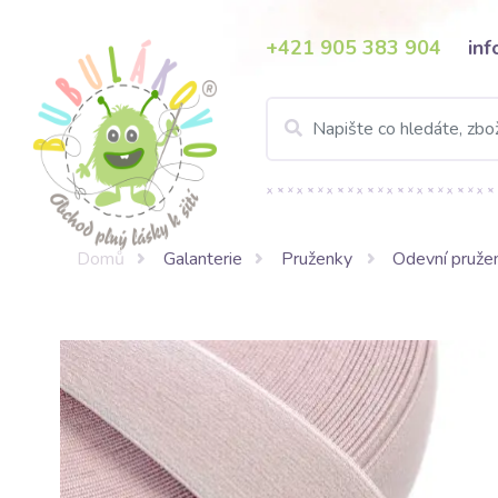
+421 905 383 904
in
Domů
Galanterie
Pruženky
Odevní pruže