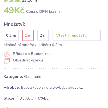
Skladem:
23.20 m
49Kč
Cena s DPH (za m)
Množství:
0.3 m
1 m
2 m
Minimální množství odběru 0.3 m
Přidat do Bubumix-u
Objednať vzorku
Kategorie:
Galanterie
Výrobce:
Bubulákovo s.r.o www.bubulakovo.cz
Složení:
95%CO + 5%EL