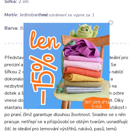
Šířka:
2 cm
Motív:
Jednobarevné
Toto oznámení se vypne za:
1
Barva:
žlutá
Představujeme lemovací úpletový proužek ochre, ideální pro
precizní a elegantní zakončení vašich šicích projektů. Se
šířkou 2 cm a složením 95 % bavlny a 5 % elastanu nabízí
dokonalou kombinaci přírodní jemnosti, prodyšnosti a
nezbytné pružnosti. Materiál je mimořádně příjemný na
dotek a šetrný k pokožce. Jednobarevný žlutý odstín ochre
vnese do každého díla svěží, hřejivý a stylový akcent. Díky
elastanu si proužek zachovává elasticitu a tvarovou stálost i
po praní, čímž garantuje dlouhou životnost. Snadno se s ním
pracuje, netřepí se a přizpůsobí se oblým tvarům, usnadňujíc
šití. Je ideální pro lemování výstřihů, rukávů, pasů, lemů