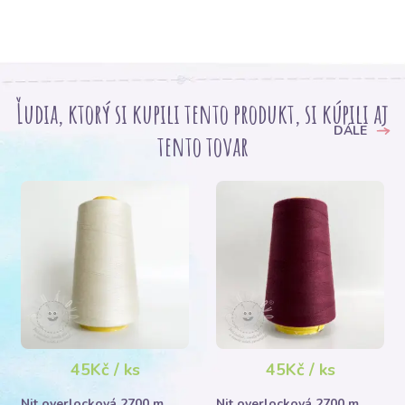
Ľudia, ktorý si kupili tento produkt, si kúpili aj
DÁLE
tento tovar
45Kč / ks
45Kč / ks
Nit overlocková 2700 m
Nit overlocková 2700 m