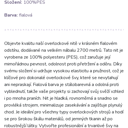
Složení:
100%PES
Barva:
fialová
Objevte kvalitu naší overlockové nitě v krásném fialovém
odstínu, dodávané na velkém nábalu 2700 metrů. Tato nit je
vyrobena ze 100% polyesteru (PES), což zaručuje její
mimořádnou pevnost, odolnost proti přetržení a oděru. Díky
svému složení si udržuje vysokou elasticitu a pružnost, což je
klíčové pro dokonalé overlockové švy, které se nevytahují
ani nepraskají. Fialová barva je stálobarevná a odolná proti
vyblednutí, takže vaše projekty si zachovají svůj svěží vzhled
i po mnoha praních. Nit je hladká, rovnoměrná a snadno se
provléká strojem, minimalizuje zasekávání a zajišťuje plynulý
chod. Je ideální pro všechny typy overlockových strojů a hodí
se pro širokou škálu materiálů, od jemných tkanin až po
robustnější látky. Vytvořte profesionální a trvanlivé švy na