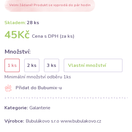
Velmi žádané! Produkt se vyprodá do pár hodin
Skladem:
28 ks
45Kč
Cena s DPH (za ks)
Množství:
1 ks
2 ks
3 ks
Minimální množství odběru 1ks
Přidat do Bubumix-u
Kategorie:
Galanterie
Výrobce:
Bubulákovo s.r.o www.bubulakovo.cz