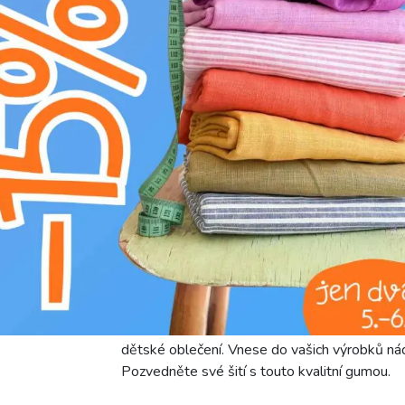
Složení:
85% PA + 10% PE + 5% EL
Šířka:
4 cm
Motív:
Jednobarevné
Barva:
fialová
Představujeme hladkou fialovou gumu (šíře 4 c
polyamidu, 10% polyesteru a 5% elastanu za
stálobarevnost. Tato směs zajistí, že guma si
nedráždí pokožku, což ji činí perfektní pro ko
a šířka 4 cm ji předurčují pro pasy kalhot a su
Díky hladkému povrchu a vysoké elasticitě je 
dětské oblečení. Vnese do vašich výrobků nád
Pozvedněte své šití s touto kvalitní gumou.