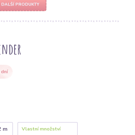
DALŠÍ PRODUKTY
ender
 dní
2 m