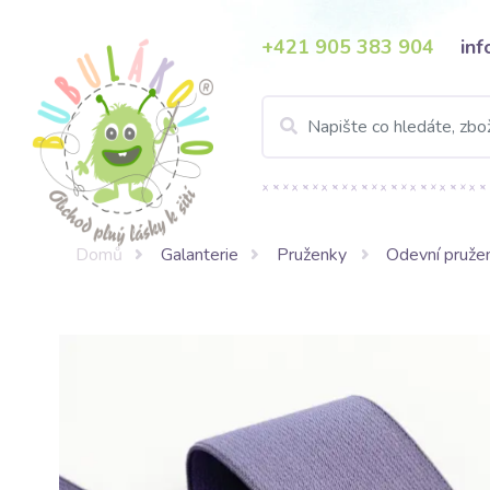
+421 905 383 904
in
Domů
Galanterie
Pruženky
Odevní pruže