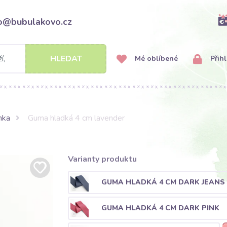
fo@bubulakovo.cz
HLEDAT
Mé oblíbené
Přihl
nka
Guma hladká 4 cm lavender
Varianty produktu
GUMA HLADKÁ 4 CM DARK JEANS
GUMA HLADKÁ 4 CM DARK PINK