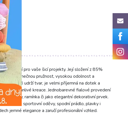
m) ideální pro vaše šicí projekty. Její složení z 85%
ručuje výjimečnou pružnost, vysokou odolnost a
 dlouhodobě udrží tvar, je velmi příjemná na dotek a
mfortní a trvanlivé kreace. Jednobarevné fialové provedení
kní, manžety, ramínka či jako elegantní dekorativní prvek.
vhodná pro sportovní oděvy, spodní prádlo, plavky i
ech jemné elegance a zaručí profesionální vzhled.