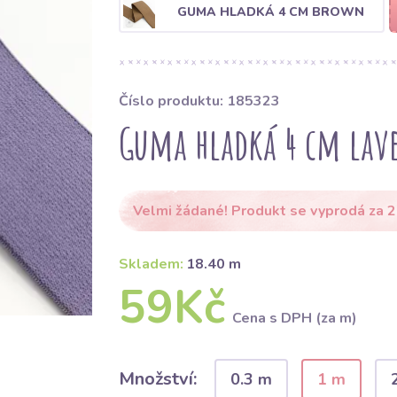
GUMA HLADKÁ 4 CM BROWN
Číslo produktu: 185323
Guma hladká 4 cm lav
Velmi žádané! Produkt se vyprodá za 2
Skladem:
18.40 m
59Kč
Cena s DPH (za m)
Množství:
0.3 m
1 m