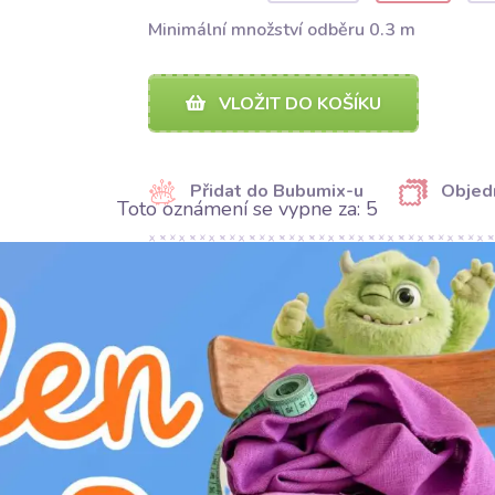
Minimální množství odběru 0.3 m
VLOŽIT DO KOŠÍKU
Přidat do Bubumix-u
Objed
Toto oznámení se vypne za:
4
SDÍLET
SDÍLET
Kategorie:
Galanterie
Výrobce:
Bubulákovo s.r.o www.bubulakovo.