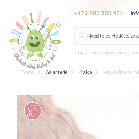
+421 905 383 904
in
Domů
Galanterie
Krajka
Krajka Blossom l