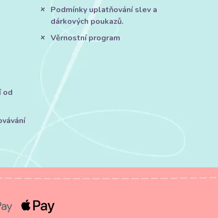
Podmínky uplatňování slev a
dárkových poukazů.
Věrnostní program
í od
ovávání