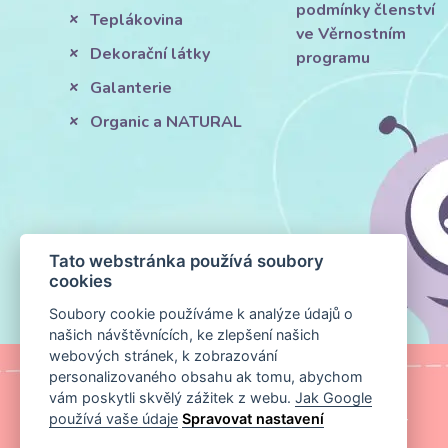
podmínky členství
Teplákovina
ve Věrnostním
Dekorační látky
programu
Galanterie
Organic a NATURAL
Tato webstránka používá soubory
cookies
Soubory cookie používáme k analýze údajů o
našich návštěvnících, ke zlepšení našich
webových stránek, k zobrazování
personalizovaného obsahu ak tomu, abychom
vám poskytli skvělý zážitek z webu.
Jak Google
používá vaše údaje
Spravovat nastavení
MAPA STRÁNKY
|
KONTAKT