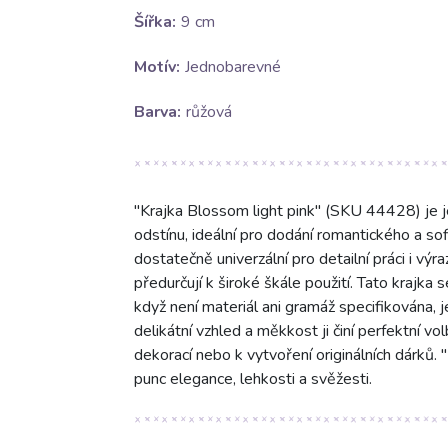
Šířka:
9 cm
Motív:
Jednobarevné
Barva:
růžová
"Krajka Blossom light pink" (SKU 44428) je 
odstínu, ideální pro dodání romantického a s
dostatečně univerzální pro detailní práci i výraz
předurčují k široké škále použití. Tato krajka
když není materiál ani gramáž specifikována, je
delikátní vzhled a měkkost ji činí perfektní v
dekorací nebo k vytvoření originálních dárků.
punc elegance, lehkosti a svěžesti.