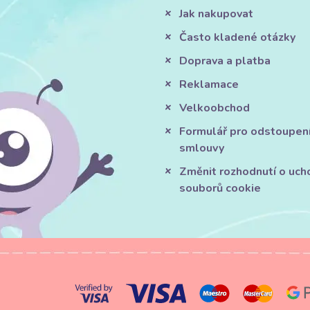
Jak nakupovat
Často kladené otázky
Doprava a platba
Reklamace
Velkoobchod
Formulář pro odstoupen
smlouvy
Změnit rozhodnutí o uch
souborů cookie