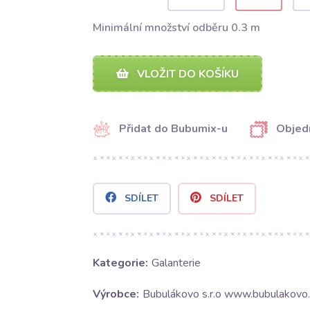
Minimální množství odběru 0.3 m
VLOŽIT DO KOŠÍKU
Přidat do Bubumix-u
Objed
SDÍLET
SDÍLET
Kategorie:
Galanterie
Výrobce:
Bubulákovo s.r.o www.bubulakovo.