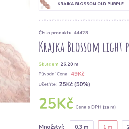
KRAJKA BLOSSOM OLD PURPLE
Číslo produktu: 44428
Krajka Blossom light 
Skladem:
26.20 m
49Kč
Původní Cena:
25Kč (50%)
Ušetříte:
25Kč
Cena s DPH (za m)
Množství:
0.3 m
1 m