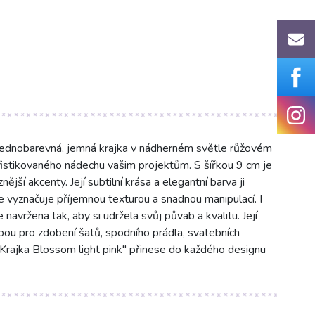
jednobarevná, jemná krajka v nádherném světle růžovém
ofistikovaného nádechu vašim projektům. S šířkou 9 cm je
nější akcenty. Její subtilní krása a elegantní barva ji
 se vyznačuje příjemnou texturou a snadnou manipulací. I
 navržena tak, aby si udržela svůj půvab a kvalitu. Její
olbou pro zdobení šatů, spodního prádla, svatebních
 "Krajka Blossom light pink" přinese do každého designu