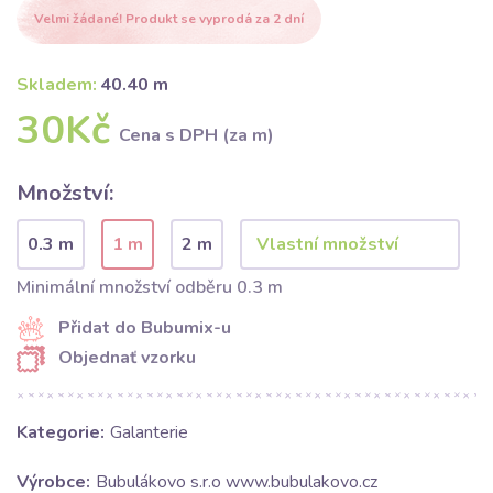
Velmi žádané! Produkt se vyprodá za 2 dní
Skladem:
40.40 m
30Kč
Cena s DPH (za m)
Množství:
0.3 m
1 m
2 m
Minimální množství odběru 0.3 m
Přidat do Bubumix-u
Objednať vzorku
Kategorie:
Galanterie
Výrobce:
Bubulákovo s.r.o www.bubulakovo.cz