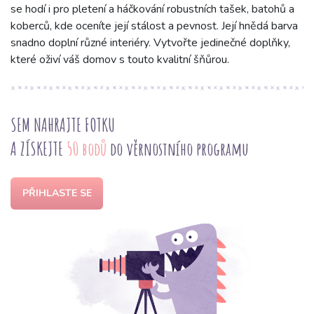
se hodí i pro pletení a háčkování robustních tašek, batohů a
koberců, kde oceníte její stálost a pevnost. Její hnědá barva
snadno doplní různé interiéry. Vytvořte jedinečné doplňky,
které oživí váš domov s touto kvalitní šňůrou.
SEM NAHRAJTE FOTKU
A ZÍSKEJTE
50 bodů
do věrnostního programu
PŘIHLASTE SE