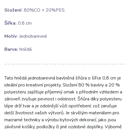
Složení:
80%CO + 20%PES
Šířka:
0.8 cm
Motív:
Jednobarevné
Barva:
hnědá
Tato hnědá jednobarevná bavlněná šňůra o šířce 0,8 cm je
ideální pro kreativní projekty. Složení 80 % bavlny a 20 %
polyesteru zajišťuje příjemný omak s přírodním vzhledem a
zároveň zvyšuje pevnost i odolnost. Šňůra díky polyesteru
lépe drží tvar a je odolnější vůči opotřebení, což zaručuje
delší životnost vašich výtvorů. Je skvělým materiálem pro
macramé techniky a výrobu bytových dekorací, jako jsou
závěsné košíky, podložky či jiné ozdobné doplňky. Výborně