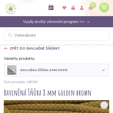
0
Využij skvělý věrnostní program >>
ZPĚT DO BAVLNĚNÉ ŠŇŮRKY
Varianty produktu
BAVLNĚNÁ ŠŇŮRA 8 MM WHITE
Číslo produktu: 185228
Bavlněná šňůra 8 mm golden brown